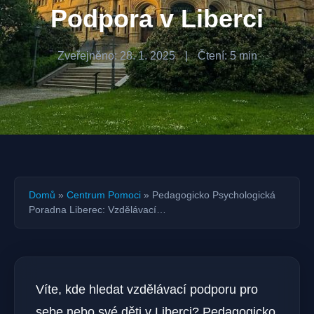
Podpora v Liberci
Zveřejněno: 28. 1. 2025
|
Čtení: 5 min
Domů
»
Centrum Pomoci
»
Pedagogicko Psychologická
Poradna Liberec: Vzdělávací…
Víte, kde hledat vzdělávací podporu pro
sebe nebo své děti v Liberci? Pedagogicko