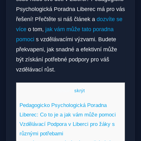
Psychologická Poradna Liberec má pro vás
řešení! Přečtěte si náš článek a
dozvíte se
více
o tom,
jak vám může tato poradna
pomoci
s vzdělávacími výzvami. Budete
překvapeni, jak snadné a efektivní může
být získání potřebné podpory pro váš
vzdělávací růst.
Obsah
[
skrýt
]
Pedagogicko Psychologická Poradna
Liberec: Co to je a jak vám může pomoci
Vzdělávací Podpora v Liberci pro žáky s
různými potřebami