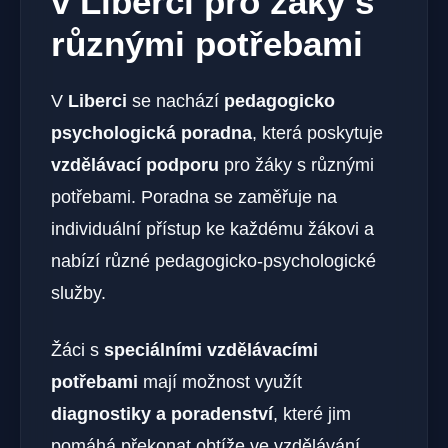
v Liberci pro žáky s
různými potřebami
V
Liberci
se nachází
pedagogicko
psychologická poradna
, která poskytuje
vzdělávací podporu
pro žáky s různými
potřebami. Poradna se zaměřuje na
individuální přístup ke každému žákovi a
nabízí různé pedagogicko-psychologické
služby.
Žáci s
speciálními vzdělávacími
potřebami
mají možnost využít
diagnostiky a poradenství
, které jim
pomáhá překonat obtíže ve vzdělávání.