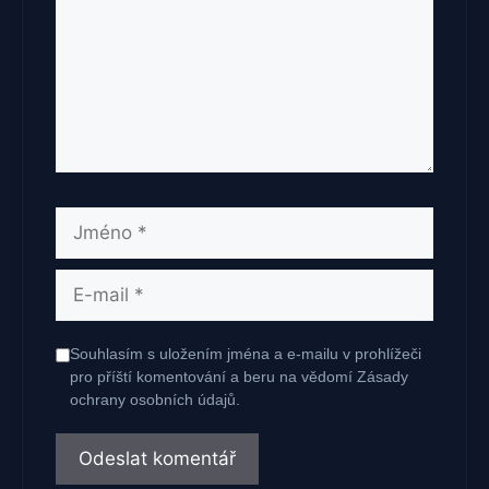
Jméno
E-
mail
Souhlasím s uložením jména a e-mailu v prohlížeči
pro příští komentování a beru na vědomí Zásady
ochrany osobních údajů.