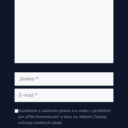
Komentář
Jméno
E-
mail
Souhlasím s uložením jména a e-mailu v prohlížeči
pro příští komentování a beru na vědomí Zásady
ochrany osobních údajů.