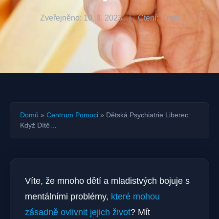
Zveřejněno: 10. 8. 2023
|
Čtení: 8 min
Domů
»
Centrum Pomoci
»
Dětská Psychiatrie Liberec:
Když Dítě…
Víte, že mnoho dětí a mladistvých bojuje s
mentálními problémy,
které mohou
zásadně ovlivnit jejich život
? Mít