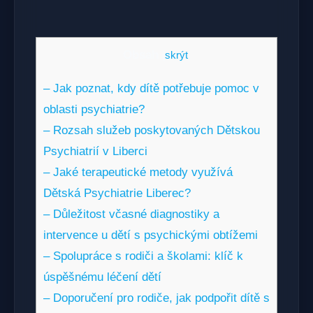
Obsah
[
skrýt
]
– Jak poznat, kdy dítě potřebuje pomoc v
oblasti psychiatrie?
– Rozsah služeb poskytovaných Dětskou
Psychiatrií v Liberci
– Jaké terapeutické metody využívá
Dětská Psychiatrie Liberec?
– Důležitost včasné diagnostiky a
intervence u dětí s psychickými obtížemi
– Spolupráce s rodiči a školami: klíč k
úspěšnému léčení dětí
– Doporučení pro rodiče, jak podpořit dítě s