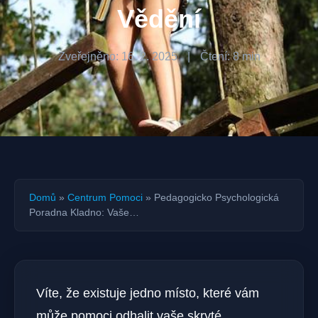
Vědění
Zveřejněno: 16. 2. 2025
|
Čtení: 8 min
Domů
»
Centrum Pomoci
»
Pedagogicko Psychologická
Poradna Kladno: Vaše…
Víte, že existuje jedno místo, které vám
může pomoci odhalit vaše skryté