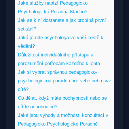
Jaké služby nabízí Pedagogicko
Psychologická Poradna Kladno?
Jak se k ní dostanete a jak probíhá první
setkání?
Jaká je role psychologa ve vaší cestě k
vědění?
Důležitost individuálního přístupu a
porozumění potřebám každého klienta
Jak si vybrat správnou pedagogicko-
psychologickou poradnu pro sebe nebo své
dítě?
Co dělat, když máte pochybnosti nebo se
cítíte nepohodlně?
Jaké jsou výhody a možnosti konzultací v
Pedagogicko Psychologické Poradně