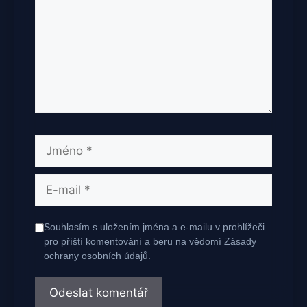
Jméno
E-
mail
Souhlasím s uložením jména a e-mailu v prohlížeči
pro příští komentování a beru na vědomí Zásady
ochrany osobních údajů.