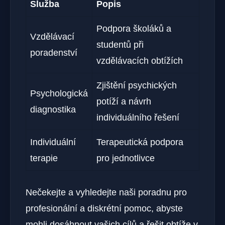
Služba
Popis
Podpora školáků a
Vzdělávací
studentů při
poradenství
vzdělávacích obtížích
Zjištění psychických
Psychologická
potíží a návrh
diagnostika
individuálního řešení
Individuální
Terapeutická podpora
terapie
pro jednotlivce
Nečekejte a vyhledejte naši poradnu pro
profesionální a diskrétní pomoc, abyste
mohli dosáhnout vašich cílů a řešit obtíže v