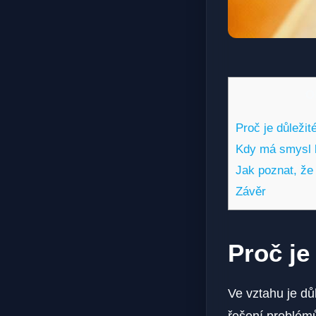
O
Proč je důležit
Kdy má smysl b
Jak poznat, že j
Závěr
Proč je
Ve vztahu je dů