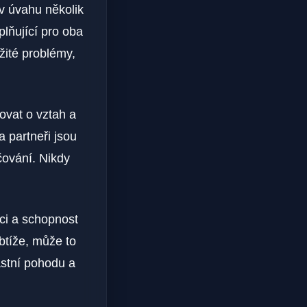
 v úvahu několik
plňující pro oba
žité problémy,
ovat o vztah a
 partneři jsou
čování. Nikdy
ci a schopnost
obtíže, může to
astní pohodu a