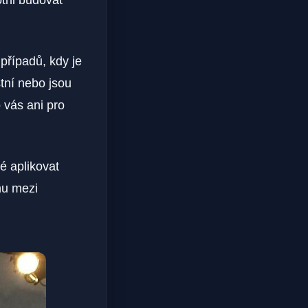
otni budovat
případů, kdy je
tní nebo jsou
 vás ani pro
é aplikovat
hu mezi