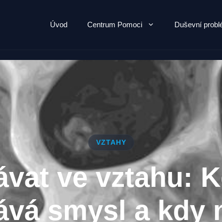
Úvod
Centrum Pomoci
Duševní prob
VZTAHY
ávat ve vztahu: K
ává smysl a kdy 