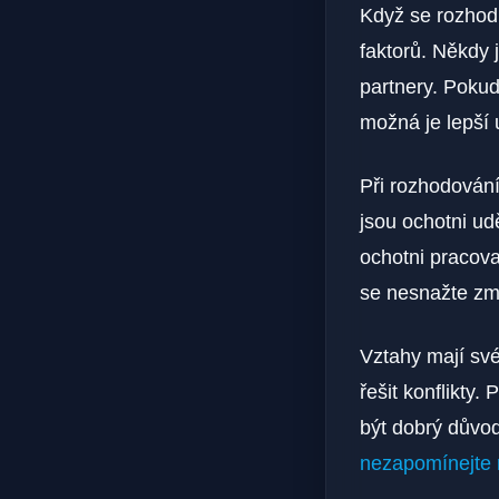
Když se rozhodu
faktorů. Někdy 
partnery. Pokud
možná je lepší u
Při rozhodování
jsou ochotni ud
ochotni pracova
se nesnažte změ
Vztahy mají své
řešit konflikty.
být dobrý důvod
nezapomínejte n