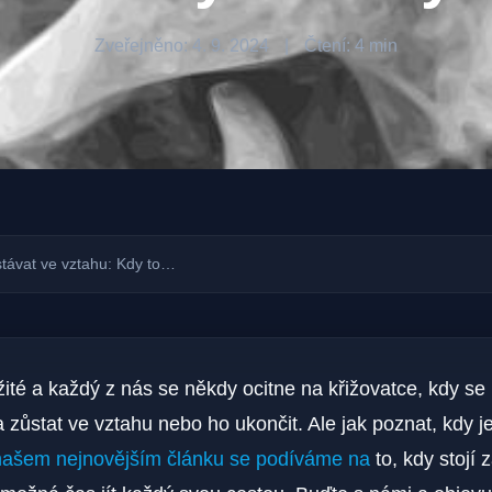
Zveřejněno: 4. 9. 2024
|
Čtení: 4 min
távat ve vztahu: Kdy to…
žité a každý z nás se někdy ocitne na křižovatce, kdy se
 zůstat ve vztahu nebo ho ukončit. Ale jak poznat, kdy j
našem nejnovějším článku se podíváme na
to, kdy stojí 