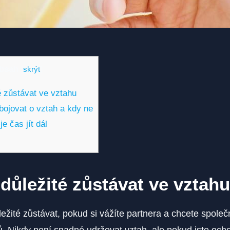
bsah
[
skrýt
]
é zůstávat ve vztahu
ojovat o vztah a kdy ne
e čas jít dál
 důležité zůstávat ve vztahu
ležité zůstávat, pokud si vážíte partnera a chcete spole