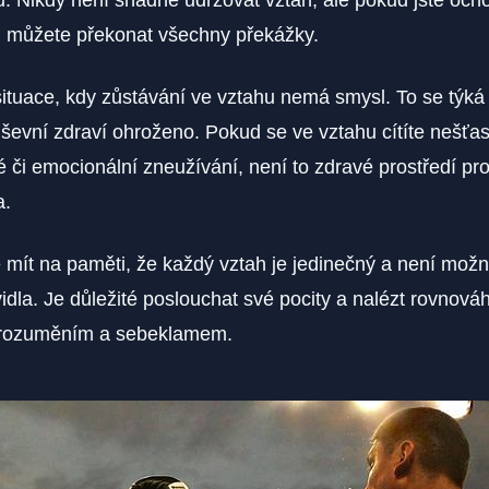
. Nikdy není snadné udržovat vztah, ale pokud jste och
t, můžete překonat všechny překážky.
 situace, kdy zůstávání ve vztahu nemá smysl. To se týká 
uševní zdraví ohroženo. Pokud se ve vztahu cítíte nešťas
é či emocionální zneužívání, není to zdravé prostředí pro
a.
é mít na paměti, že každý vztah je jedinečný a není možn
vidla. Je důležité poslouchat své pocity a nalézt rovnová
orozuměním a sebeklamem.