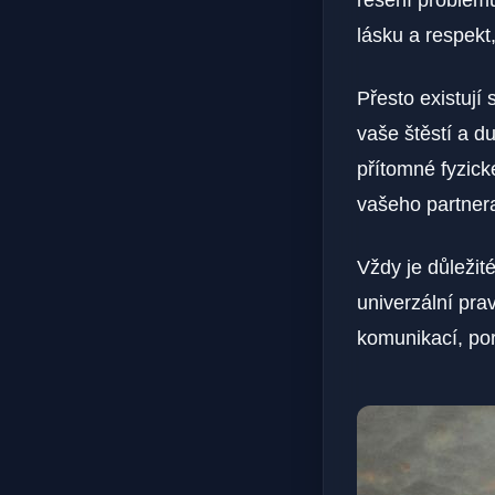
řešení problémů
lásku a respek
Přesto existují
vaše štěstí a d
přítomné fyzick
vašeho partner
Vždy je důležit
univerzální pra
komunikací, p