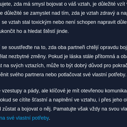
jete, zda má smysl bojovat o váš vztah, je důležité vzít
je důležité se zamyslet nad tím, zda je vztah zdravý a na
 se vztah stal toxickým nebo není schopen napravit důle
končit ho a hledat štěstí jinde.
 se soustřeďte na to, zda oba partneři chtějí opravdu boj
ělat nezbytné změny. Pokud je láska stále přítomná a oba
t na svých vztazích, může to být dobrý důvod pro pokra
nit svého partnera nebo potlačovat své vlastní potřeby.
 vzestupy a pády, ale klíčové je mít otevřenou komunika
 Pokud se cítíte šťastní a naplnění ve vztahu, i přes jeho 
 zůstat a bojovat o něj. Pamatujte však vždy na svou vl
a své vlastní potřeby
.