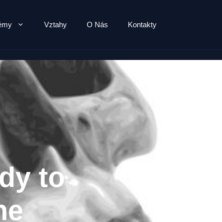
lémy
Vztahy
O Nás
Kontakty
dy to
ne