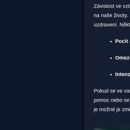
Závislost ve vz
na naše životy.
uzdravení. Něk
Pocit
Omeze
Inten
Pokud se ve va
pomoc nebo se 
je možné je změ