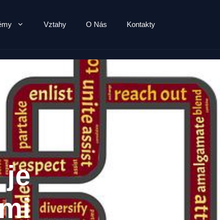
lémy
Vztahy
O Nás
Kontakty
 je
imi