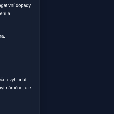
negativní dopady
šení a
ra.
ečné vyhledat
ýt náročné, ale