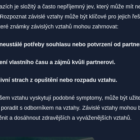
tazích je složitý a často nepříjemný jev, který může mít 
 Rozpoznat závislé vztahy může být klíčové pro jejich ře
teré známky závislých vztahů mohou zahrnovat:
 neustálé potřeby souhlasu nebo potvrzení od partne
ní vlastního času a zájmů kvůli partnerovi.
zivní strach z opuštění nebo rozpadu vztahu.
šem vztahu vyskytují podobné symptomy, může být užit
poradit s odborníkem na vztahy. Závislé vztahy mohou b
nit a dosáhnout zdravějších a vyváženějších vztahů.