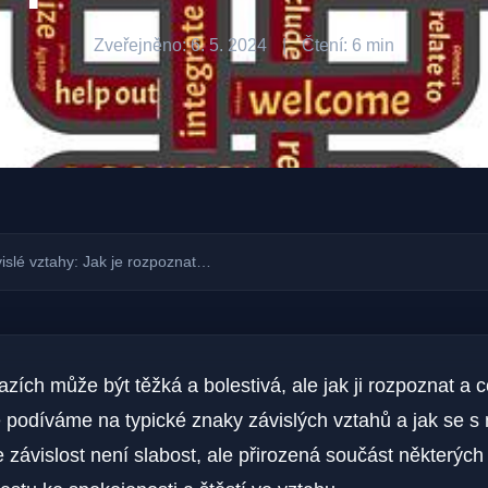
Zveřejněno: 6. 5. 2024
|
Čtení: 6 min
islé vztahy: Jak je rozpoznat…
azích může být těžká a bolestivá, ale jak ji rozpoznat a c
 podíváme na typické znaky závislých vztahů a jak se s 
 závislost není slabost, ale přirozená součást některých