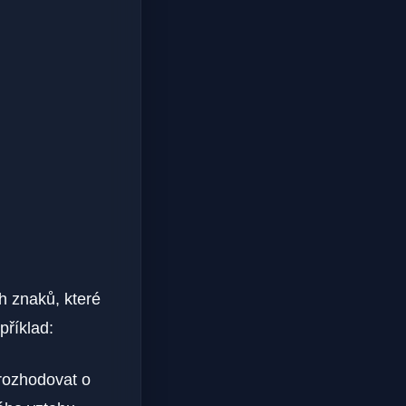
ch znaků, které
příklad:
rozhodovat o