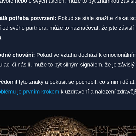
ivotě nebo o svých akcích, může to být známkou závisl
álá potřeba potvrzení:
Pokud se stále snažíte získat sc
 od svého partnera, může to naznačovat, že jste závislí 
u.
dné chování:
Pokud ve vztahu dochází k emocionálním
laci či násilí, může to být silným signálem, že je závislý
uvědomit tyto znaky a pokusit se pochopit, co s nimi děla
oblému je prvním krokem
k uzdravení a nalezení zdravěj