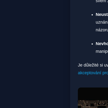
svém ž
Neust
uznání
názor
Nevho
manipu
Je důležité si 
akceptování pr