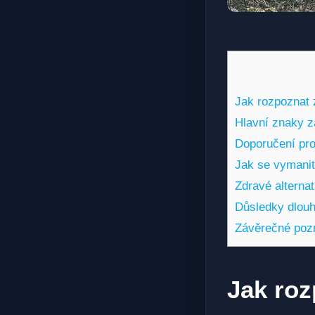
Jak rozpoznat 
Hlavní znaky z
Doporučení pro
Jak se vymanit 
Zdravé alterna
Důsledky dlouh
Závěrečné po
Jak roz