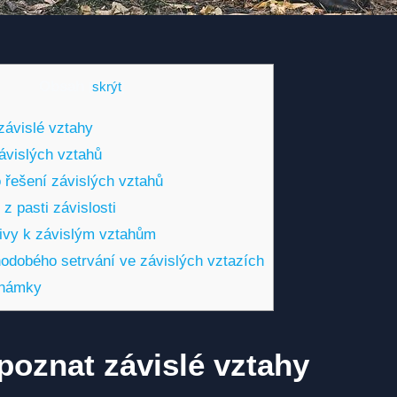
Obsah
[
skrýt
]
závislé vztahy
ávislých vztahů
 řešení závislých vztahů
z pasti závislosti
tivy k závislým vztahům
odobého setrvání ve závislých vztazích
známky
poznat závislé vztahy