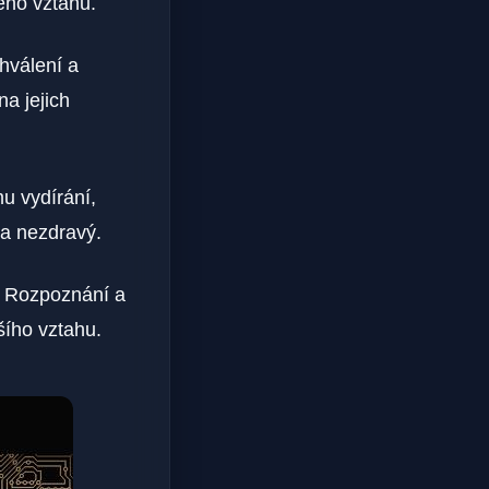
ého vztahu.
hválení a
na jejich
u vydírání,
 a nezdravý.
t. Rozpoznání a
šího vztahu.