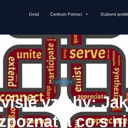
Úvod
Centrum Pomoci
Duševní prob
VZTAHY
vislé vztahy: Jak
zpoznat a co s n