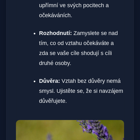
upřímní ve svých pocitech a
očekáváních.
Rozhodnutí:
Zamyslete se nad
tím, co od vztahu očekáváte a
zda se vaše cíle shodují s cíli
druhé osoby.
Důvěra:
Vztah bez důvěry nemá
smysl. Ujistěte se, že si navzájem
důvěřujete.