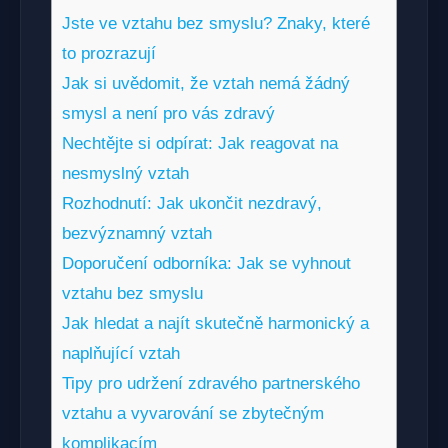
Jste ve vztahu bez smyslu? Znaky, které
to prozrazují
Jak si uvědomit, že vztah nemá žádný
smysl a není pro vás zdravý
Nechtějte si odpírat: Jak reagovat na
nesmyslný vztah
Rozhodnutí: Jak ukončit nezdravý,
bezvýznamný vztah
Doporučení odborníka: Jak se vyhnout
vztahu bez smyslu
Jak hledat a najít skutečně harmonický a
naplňující vztah
Tipy pro udržení zdravého partnerského
vztahu a vyvarování se zbytečným
komplikacím