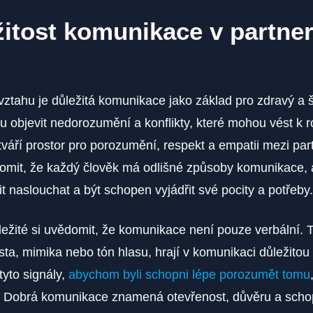
žitost komunikace v partn
ztahu je důležitá komunikace jako základ pro zdravý a š
 objevit nedorozumění a konflikty, které mohou vést k 
áří prostor pro porozumění, respekt a empatii mezi part
domit, že každý člověk má odlišné způsoby komunikace, a
it naslouchat a být schopen vyjádřit své pocity a potřeby.
ležité si uvědomit, že komunikace není pouze verbální. 
sta, mimika nebo tón hlasu, hrají v komunikaci důležitou r
tyto signály,
abychom byli schopni lépe porozumět tomu
. Dobrá komunikace znamená otevřenost, důvěru a schop