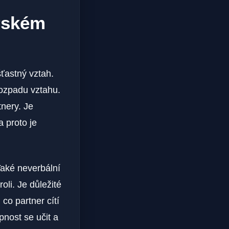
erském
ťastný vztah.
rozpadu vztahu.
nery. Je
 proto je
Také neverbální
oli. Je důležité
, co partner cítí
nost se učit a