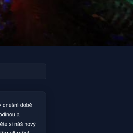
 v dnešní době
rodinou a
ěte si náš nový