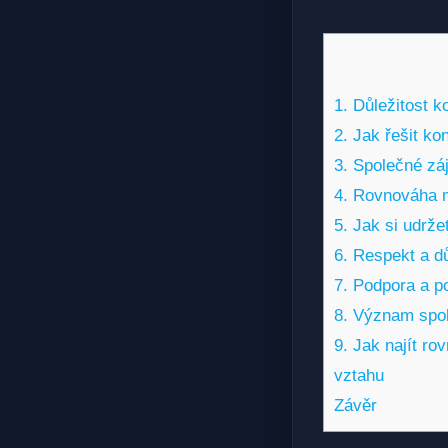
1. Důležitost 
2. Jak řešit ko
3. Společné zá
4. Rovnováha m
5. Jak si udrž
6. Respekt a d
7. Podpora a p
8. Význam spol
9. Jak najít r
vztahu
Závěr