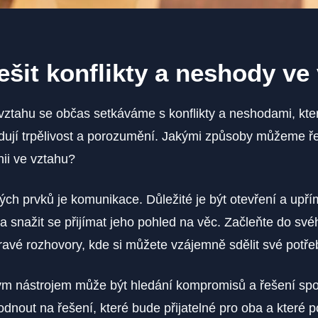
řešit konflikty a neshody ve
vztahu se občas setkáváme s konflikty a neshodami, kt
ují trpělivost a porozumění. Jakými způsoby můžeme řeš
ii ve vztahu?
ých prvků je komunikace. Důležité je být otevření a upří
a snažit se přijímat jeho pohled na věc. Začleňte do své
ravé rozhovory, kde si můžete vzájemně sdělit své potře
ým nástrojem může být hledání kompromisů a řešení sp
dnout na řešení, které bude přijatelné pro oba a které po