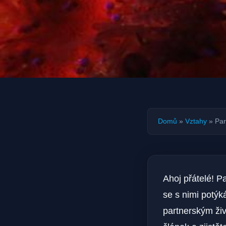
Domů
»
Vztahy
»
Par
Ahoj přátelé! P
se s nimi potýk
partnerským živ