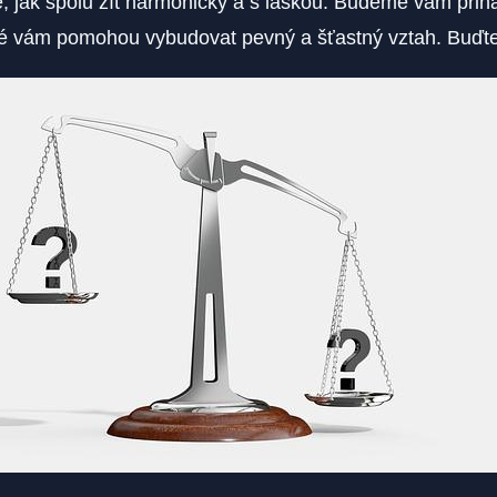
te, jak spolu žít harmonicky a s láskou. Budeme vám přin
eré vám pomohou vybudovat pevný a šťastný vztah. Buďte