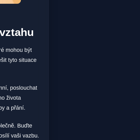
 vztahu
eré mohou být
it tyto situace
mní, poslouchat
ho života
by a přání.
olečně. Buďte
sílí vaši vazbu.