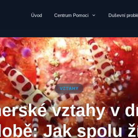
Úvod
Centrum Pomoci
Duševní prob
VZTAHY
nerské vztahy v d
obě: Jak spolu ž