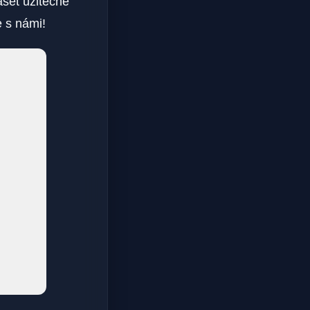
ášet užitečné
 s námi!