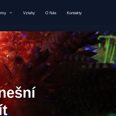
lémy
Vztahy
O Nás
Kontakty
nešní
ít