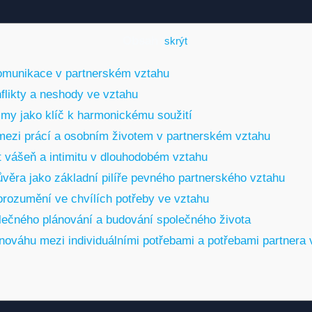
Obsah
[
skrýt
]
komunikace v partnerském vztahu
nflikty a neshody ve vztahu
jmy jako klíč k harmonickému soužití
ezi prácí a osobním životem v partnerském vztahu
et vášeň a intimitu v dlouhodobém vztahu
ůvěra jako základní pilíře pevného partnerského vztahu
orozumění ve chvílích potřeby ve vztahu
ečného plánování a budování společného života
ovnováhu mezi individuálními potřebami a potřebami partnera