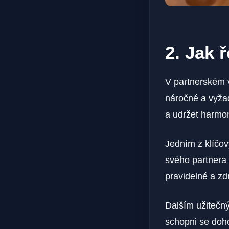
2. Jak 
V partnerském 
náročné a vyžad
a udržet harmon
Jedním z klíčov
svého partnera 
pravidelné a zd
Dalším užitečn
schopni se doho