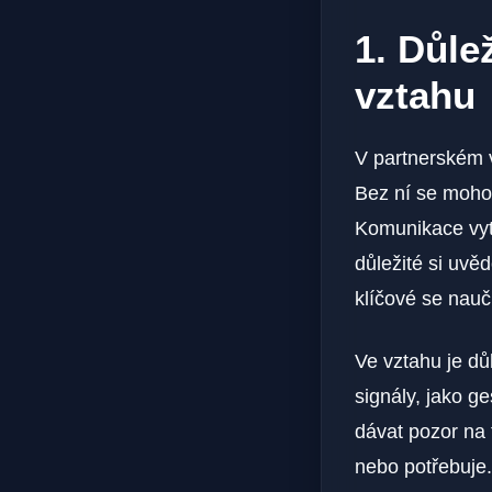
1. Důle
vztahu
V partnerském v
Bez ní se mohou
Komunikace vytv
důležité si uvě
klíčové se nauč
Ve vztahu je dů
signály, jako ge
dávat pozor na 
nebo potřebuje