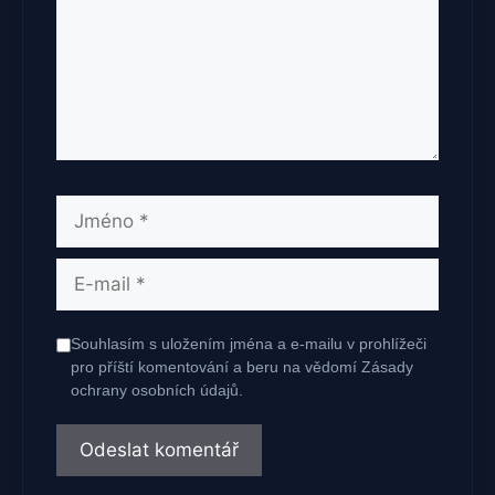
Jméno
E-
mail
Souhlasím s uložením jména a e-mailu v prohlížeči
pro příští komentování a beru na vědomí Zásady
ochrany osobních údajů.