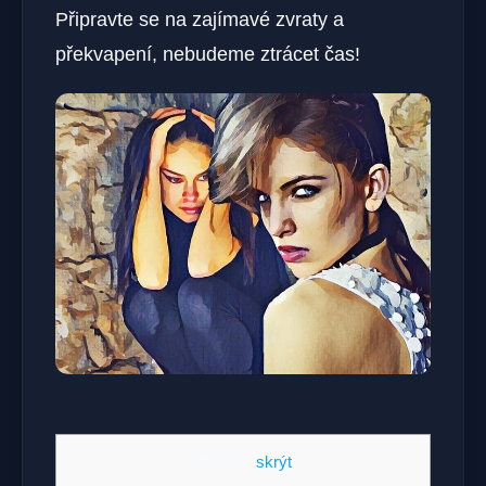
Připravte se na zajímavé zvraty a
překvapení, nebudeme ztrácet čas!
Obsah
[
skrýt
]