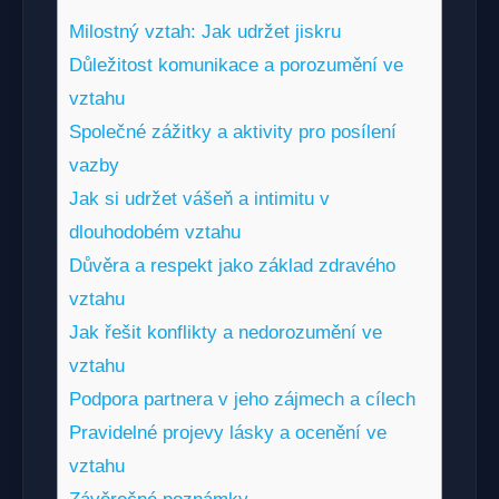
Milostný vztah: Jak udržet jiskru
Důležitost komunikace a porozumění ve
vztahu
Společné zážitky a aktivity pro posílení
vazby
Jak si udržet vášeň a intimitu v
dlouhodobém vztahu
Důvěra a respekt jako základ zdravého
vztahu
Jak řešit konflikty a nedorozumění ve
vztahu
Podpora partnera v jeho zájmech a cílech
Pravidelné projevy lásky a ocenění ve
vztahu