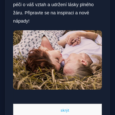
péči o váš vztah a udržení lásky plného
žáru. Připravte se na inspiraci a nové
nápady!
Obsah
[
skrýt
]