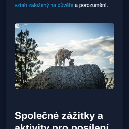
vztah založený na důvěře
a porozumění.
Společné zážitky a
aktivity pro posílení