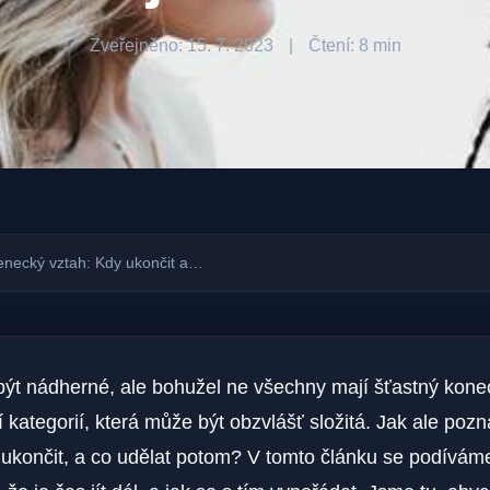
Zveřejněno: 15. 7. 2023
|
Čtení: 8 min
enecký vztah: Kdy ukončit a…
ýt nádherné, ale bohužel ne všechny mají šťastný kone
í kategorií, která může být obzvlášť složitá. Jak ale pozna
 ukončit, a co udělat potom? V tomto článku se podívám