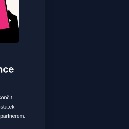
nce
končit
ostatek
 partnerem,