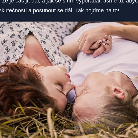
 že je čas jít dál, a jak se s tím vypořádat. Jsme tu, aby
skutečností a posunout se dál. Tak pojďme na to!