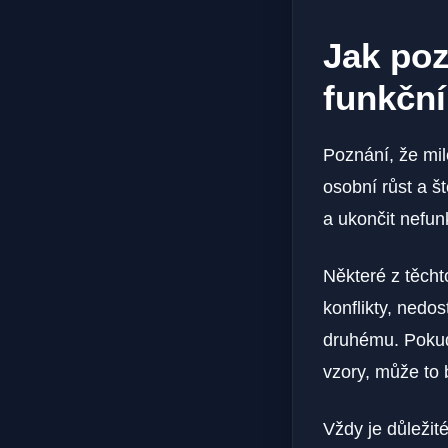
Jak poz
funkční
Poznání, že mil
osobní růst a št
a ukončit nefun
Některé z těcht
konflikty, nedo
druhému. Pokud
vzory, může to 
Vždy je důležit