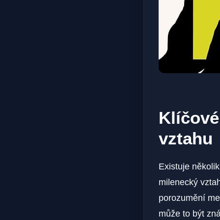
Klíčové
vztahu
Existuje několi
milenecký vztah
porozumění mezi
může to být zná