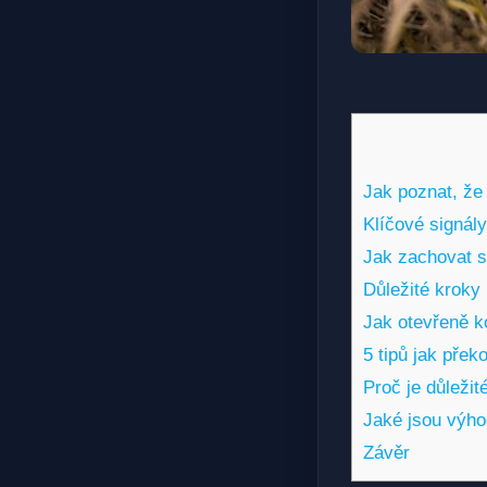
Jak poznat, že
Klíčové signál
Jak zachovat s
Důležité kroky
Jak otevřeně k
5 tipů jak pře
Proč je důleži
Jaké jsou výh
Závěr