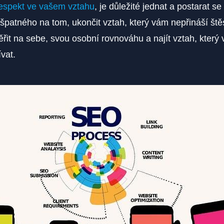
espekt ve vašem vztahu
, je důležité jednat a postarat se
 špatného na tom, ukončit vztah, který vám nepřináší štěs
it na sebe, svou osobní rovnováhu a najít vztah, který
vat.