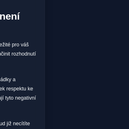
 není
ežité pro váš
učinit rozhodnutí
hádky a
ek respektu ke
 tyto negativní
 již necítíte