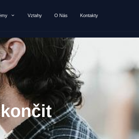
lémy
Vztahy
O Nás
Kontakty
končit