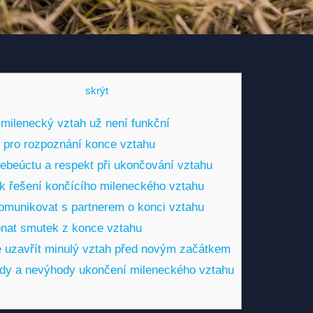
Obsah
[
skrýt
]
 milenecký vztah už není funkční
y pro rozpoznání konce vztahu
ebeúctu a respekt při ukončování vztahu
 k řešení končícího mileneckého vztahu
omunikovat s partnerem o konci vztahu
konat smutek z konce vztahu
té uzavřít minulý vztah před novým začátkem
ody a nevýhody ukončení mileneckého vztahu