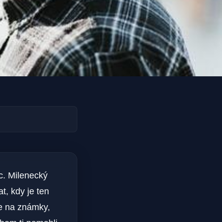
c. Milenecký
t, kdy je ten
e na známky,