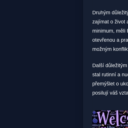
Druhým důležit
zajímat o život
minimum, měli b
otevřenou a pr
možným konflik
Další důležitým
stal rutinní a 
přemýšlet o uko
posilují váš vzt