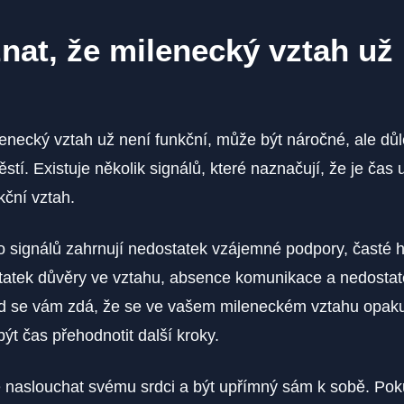
nat, že milenecký vztah už
enecký vztah už není funkční, může být náročné, ale důl
ěstí. Existuje několik signálů, které naznačují, že je čas 
kční vztah.
o signálů zahrnují nedostatek vzájemné podpory, časté 
statek důvěry ve vztahu, absence komunikace a nedostat
 se vám zdá, že se ve vašem mileneckém vztahu opakují
být čas přehodnotit další kroky.
é naslouchat svému srdci a být upřímný sám k sobě. Pokud