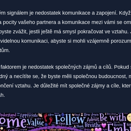
ým signálem je nedostatek komunikace a zapojení. Když
 a pocity vašeho partnera a komunikace mezi vámi se o
yste zvážit, jestli ještě má smysl pokračovat ve vztahu. 
avidelnou komunikaci, abyste si mohli vzájemně porozum
tům.
 faktorem je nedostatek společných zájmů a cílů. Pokud 
nudný a necítíte se, že byste měli společnou budoucnost, 
nčení vztahu. Je důležité mít společné zájmy a cíle, kter
ah.