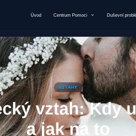
Úvod
Centrum Pomoci
Duševní prob
VZTAHY
ecký vztah: Kdy u
a jak na to