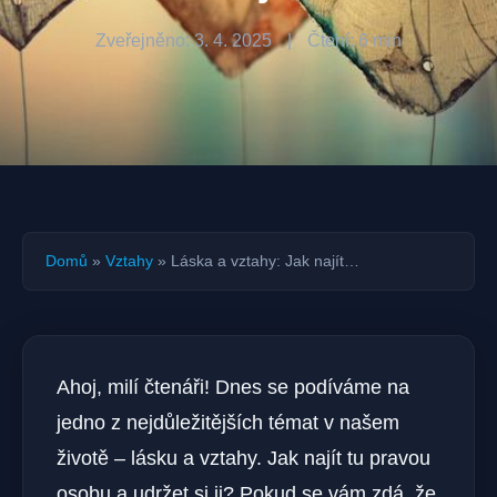
Zveřejněno: 3. 4. 2025
|
Čtení: 6 min
Domů
»
Vztahy
»
Láska a vztahy: Jak najít…
Ahoj, milí čtenáři! Dnes se podíváme na
jedno z nejdůležitějších témat v našem
životě – lásku a vztahy. Jak najít tu pravou
osobu a udržet si ji? Pokud se vám zdá, že