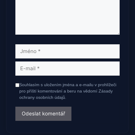
Jméno
E-
mail
Souhlasím s uložením jména a e-mailu v prohlížeči
pro příští komentování a beru na vědomí Zásady
ochrany osobních údajů.