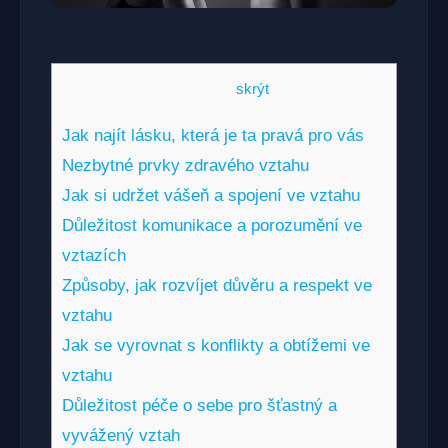
Obsah
[
skrýt
]
Jak najít lásku, která je ta pravá pro vás
Nezbytné prvky zdravého vztahu
Jak si udržet vášeň a spojení ve vztahu
Důležitost komunikace a porozumění ve
vztazích
Způsoby, jak rozvíjet důvěru a respekt ve
vztahu
Jak se vyrovnat s konflikty a obtížemi ve
vztahu
Důležitost péče o sebe pro šťastný a
vyvážený vztah