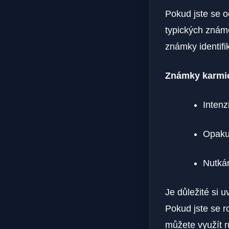
Pokud jste se⁢ 
typických známe
známky identifik
Známky karmic
Intenz
Opakuj
Nutkán
Je důležité si 
Pokud jste⁣ se ⁢
můžete využít r