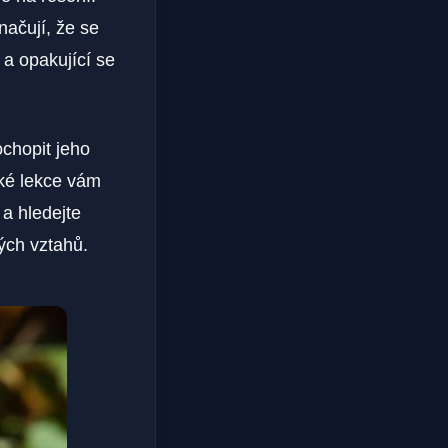
načují, že se
 a ⁣opakující se
ochopit jeho
jaké lekce vám
 a hledejte
ých vztahů.