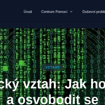
Úvod
Centrum Pomoci
Duševní prob
VZTAHY
ký vztah: Jak ho
a osvobodit se