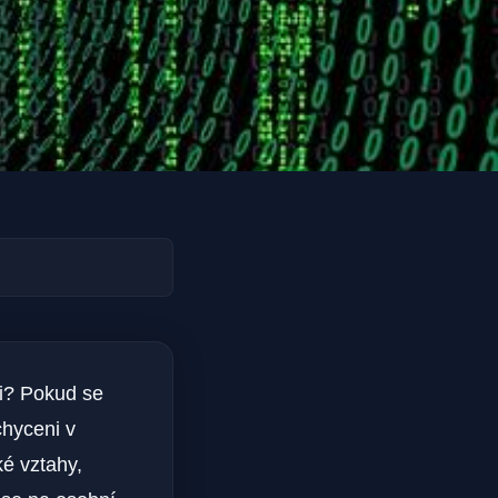
ili? Pokud se
chyceni v
ké vztahy,