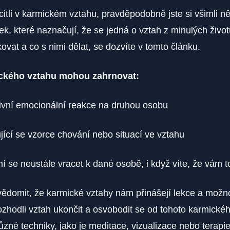
ocitli v karmickém vztahu, pravděpodobně jste si všimli n
k, které naznačují, že se jedná o vztah z minulých život
ovat a co​ s nimi dělat, se dozvíte v tomto článku.
kého vztahu mohou⁤ zahrnovat:
ivní emocionální reakce ⁢na druhou osobu
ící se vzorce chování nebo situací ‍ve vztahu
í se neustále vracet k dané osobě, i když víte, že vám ​t
uvědomit, že karmické vztahy nám přinášejí lekce a možno
rozhodli vztah ukončit a osvobodit ​se od tohoto karmické
ůzné techniky, jako je meditace, vizualizace nebo ‍terapi