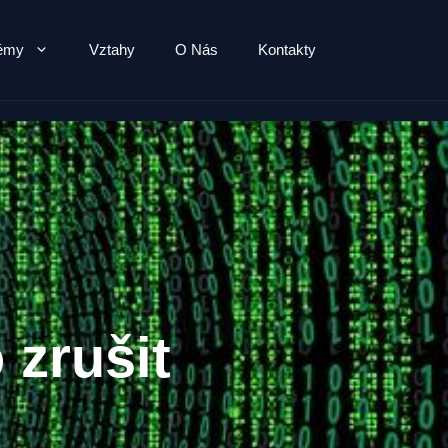
lémy
Vztahy
O Nás
Kontakty
 zrušit