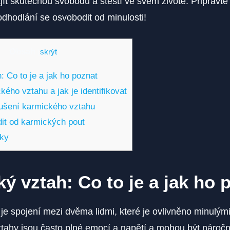
jít ​skutečnou svobodu a štěstí ve svém životě.⁣ Připravt
odhodlání se osvobodit ⁣od minulosti!
Obsah
[
skrýt
]
 Co to je a jak ho ⁤poznat
ého vztahu a jak je identifikovat
ušení karmického vztahu
it od karmických pout
tky
ý vztah: Co to je a jak ho ⁤
je spojení mezi dvěma lidmi, které je⁢ ovlivněno minulými
ahy ​jsou často‍ plné ​emocí a napětí a⁢ mohou být náročné