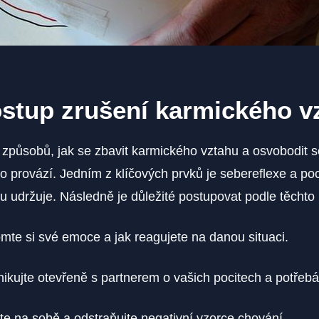
stup zrušení karmického v
způsobů, jak se zbavit karmického vztahu a osvobodit s
ho provází. ‌Jedním z klíčových prvků je sebereflexe a po
u udržuje. Následně je důležité postupovat podle těchto 
te si své emoce a jak reagujete ‍na danou situaci.
kujte otevřeně s partnerem o vašich pocitech a potřebá
te na sobě a odstraňujte negativní vzorce chování.