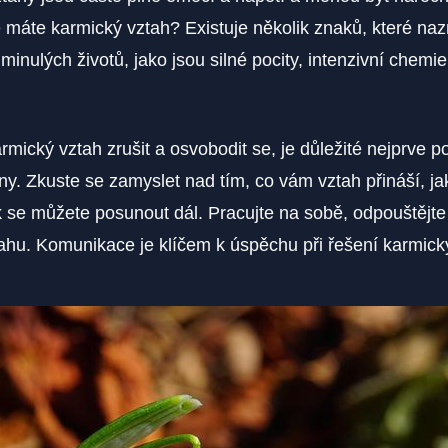
 ⁤máte karmický vztah? Existuje několik znaků, které naz
 minulých životů, jako jsou silné pocity, intenzivní chemie
.
mický vztah zrušit a osvobodit se, je důležité​ nejprve⁣ p
činy. Zkuste ‍se zamyslet nad tím, co vám vztah přináší, 
ak se můžete posunout dál. Pracujte na sobě, odpouštějte
tahu. Komunikace je klíčem k úspěchu při řešení karmick