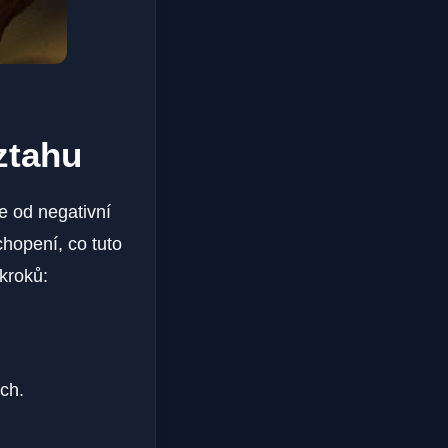
ztahu
e od negativní
chopení, co tuto
kroků:
ch.