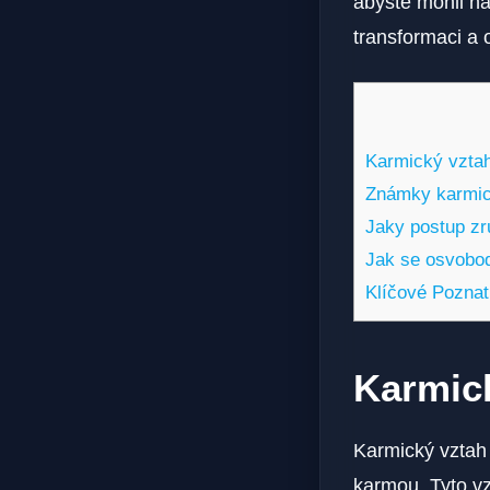
abyste mohli na
transformaci a 
Karmický vztah:
Známky karmick
Jaky postup zr
Jak se osvobod
Klíčové Pozna
Karmick
Karmický vztah 
karmou. Tyto vzt