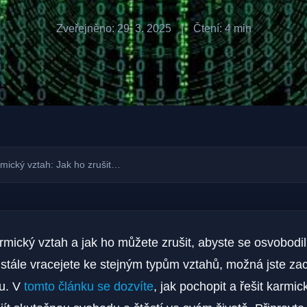
Zveřejněno: 29. 3. 2025
|
Čtení: 4 min
mický vztah: Jak ho zrušit…
 karmický vztah a jak ho můžete zrušit, abyste se osvobod
stále vracejete ke stejným typům vztahů, možná jste za
u. V
tomto článku se dozvíte
, jak pochopit a řešit⁤ karmic