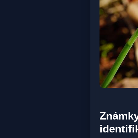
Známky 
identif