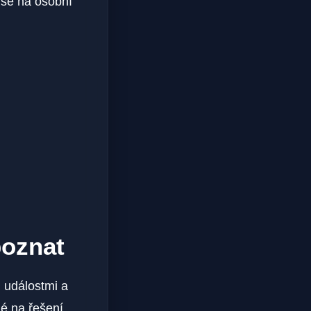
e se na osobní
poznat
 událostmi a⁢
 na‍ řešení.⁤