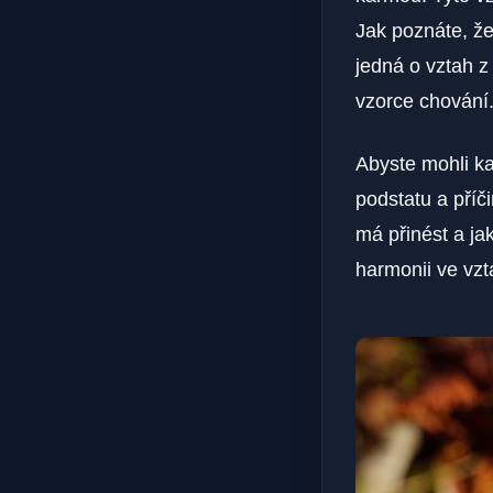
Jak poznáte, že
jedná o⁢ vztah z
vzorce chování
Abyste mohli kar
podstatu‌ a‌ pří
má přinést a​ j
harmonii ⁤ve vz