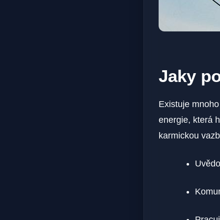
Jaky po
Existuje mnoho 
energie, která 
karmickou ⁢vazb
Uvědom
Komuni
Pracuj