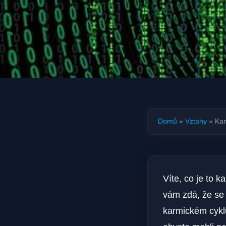
Domů
»
Vztahy
»
Kar
Víte,⁣ co je ‍to
vám zdá, že se 
karmickém cykl