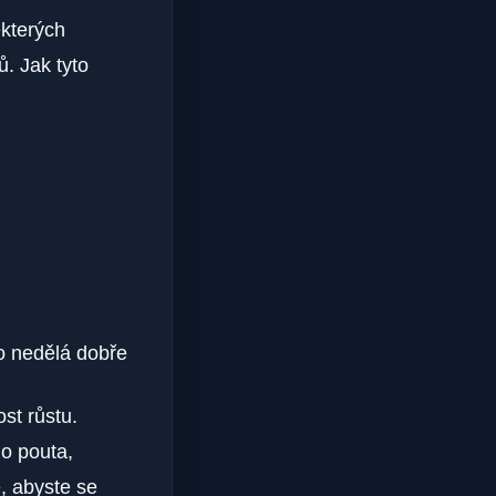
ěkterých
ů. Jak tyto
o nedělá ‍dobře
st růstu.
ho pouta,
e, abyste se