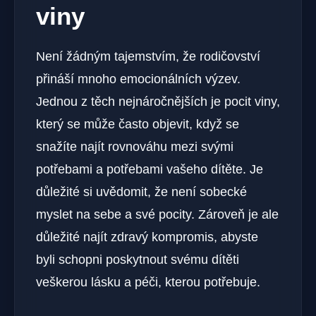
viny
Není žádným tajemstvím, že rodičovství
přináší mnoho emocionálních výzev.
Jednou z těch nejnáročnějších​ je pocit viny,
který se může často objevit, když ⁤se
snažíte ‍najít rovnováhu mezi svými
potřebami a potřebami vašeho dítěte. Je
důležité si uvědomit, že není sobecké
myslet na sebe a své pocity. Zároveň‌ je ale
důležité najít zdravý⁢ kompromis, abyste
byli schopni poskytnout svému ​dítěti
veškerou lásku a péči, kterou potřebuje.