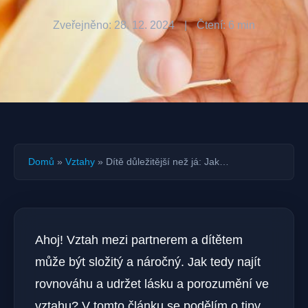
Zveřejněno: 28. 12. 2024
|
Čtení: 6 min
Domů
»
Vztahy
»
Dítě důležitější než já: Jak…
Ahoj! Vztah mezi partnerem a dítětem⁢
může být složitý a náročný. Jak tedy najít
rovnováhu a udržet lásku a porozumění ve
vztahu? V tomto článku se podělím o tipy,