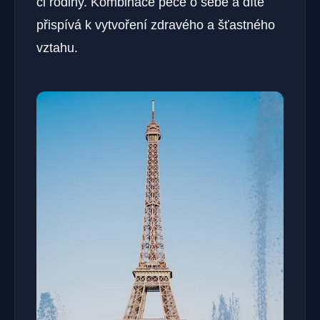
či rodiny. Kombinace péče o sebe​ a dítě
přispívá ⁣k vytvoření⁢ zdravého a šťastného
vztahu.