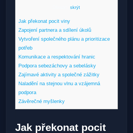
Obsah
[
skrýt
]
Jak překonat ‌pocit viny
Zapojení partnera a sdílení ⁤úkolů
Vytvoření společného plánu a prioritizace
potřeb
Komunikace a​ respektování hranic
Podpora sebezáchovy a sebelásky
Zajímavé aktivity a společné zážitky
Naladění na stejnou vlnu a vzájemná
podpora
Závěrečné myšlenky
Jak překonat ‌pocit