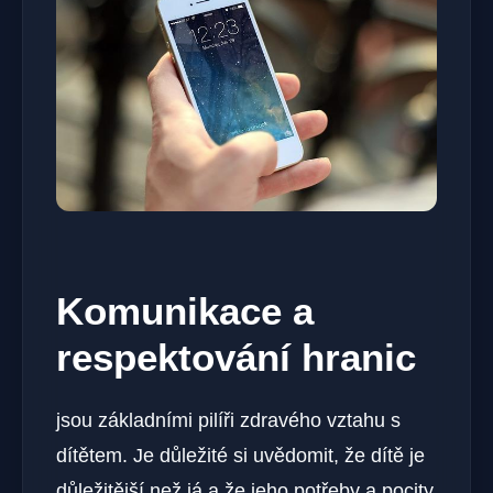
Komunikace a​
respektování hranic
jsou ​základními pilíři zdravého vztahu s
dítětem. Je ‌důležité ⁣si ⁤uvědomit, že dítě je
důležitější než já a že jeho potřeby a pocity