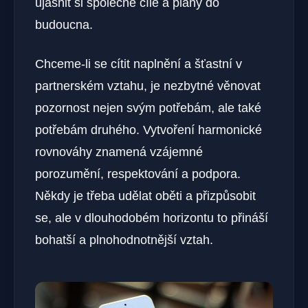
ujasnit si společné cíle a plány do
budoucna.
Chceme-li se cítit naplnění a šťastní v
partnerském vztahu, je nezbytné věnovat
pozornost nejen svým potřebám, ale také‍
potřebám druhého. Vytvoření harmonické
rovnováhy znamená vzájemné
porozumění, respektování ⁤a podpora.
Někdy je třeba ⁤udělat oběti a přizpůsobit
se, ale v dlouhodobém horizontu to přináší
bohatší a plnohodnotnější vztah.