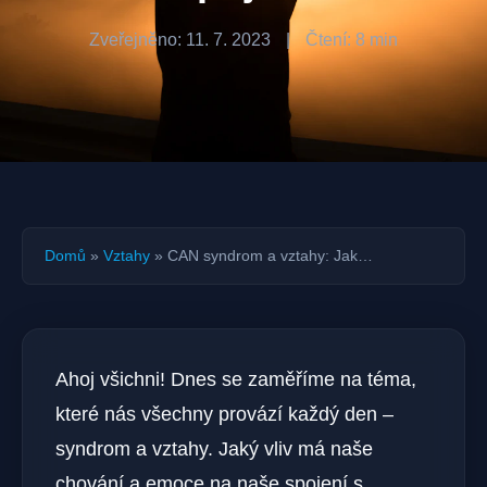
Zveřejněno: 11. 7. 2023
|
Čtení: 8 min
Domů
»
Vztahy
»
CAN syndrom a vztahy: Jak…
Ahoj všichni!⁢ Dnes se zaměříme ⁢na ⁢téma,
které nás všechny provází ⁤každý den –
syndrom a ‍vztahy. Jaký vliv má naše
chování⁢ a emoce na naše spojení s