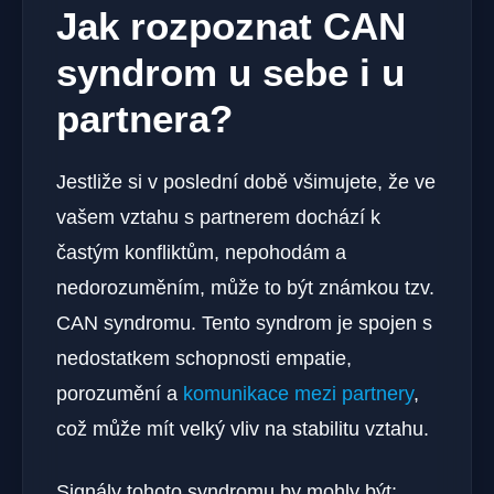
Jak rozpoznat CAN
syndrom u sebe⁤ i u
partnera?
Jestliže si v ⁢poslední době všimujete, ⁢že ve
vašem vztahu s partnerem ⁤dochází k⁢
častým konfliktům, nepohodám a
nedorozuměním, může to být známkou tzv.
CAN syndromu. Tento ‍syndrom je spojen s
nedostatkem schopnosti empatie,⁣
porozumění a
komunikace mezi partnery
,
což může mít velký vliv na stabilitu vztahu.
Signály tohoto syndromu by ⁤mohly být: