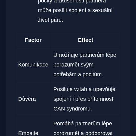
pocity a ⁢zkušenosti ⁤partnera
může posílit spojení a sexuální
život páru.
Factor
Effect
Umožňuje partnerům lépe
Komunikace
porozumět svým
potřebám a pocitům.
Posiluje vztah a‌ upevňuje
Důvěra
spojení i přes přítomnost
CAN syndromu.
Pomáhá partnerům lépe
Empatie
porozumět a podporovat