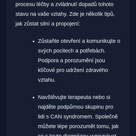
procesu léčby a ​zvládnutí dopadů tohoto
stavu na vaše vztahy. Zde ⁢je několik tipů,
jak ⁤zůstat silní a propojení:
Zůstaňte ​otevření a komunikujte o
svých pocitech ‌a ⁤potřebách.
Podpora a porozumění jsou
klíčové pro udržení zdravého
vztahu.
Navštěvujte terapeuta nebo ⁢si⁣
najděte podpůrnou⁤ skupinu pro
⁤lidi⁣ s CAN syndromem. Společně
můžete lépe porozumět tomu, jak
se s‍ touto‍ diagnózou vyrovnávat.