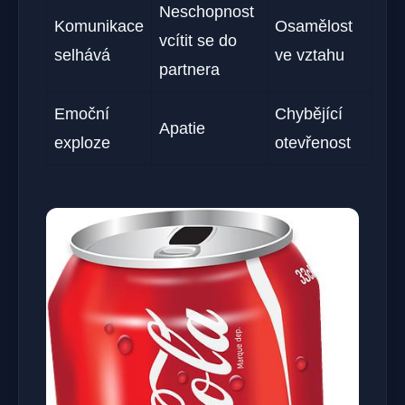
Neschopnost
Komunikace
Osamělost
vcítit se do
selhává
ve vztahu
partnera
Emoční⁤
Chybějící
Apatie
exploze
otevřenost