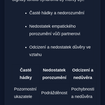
Časté ⁢hádky a⁣ nedorozumění
Nedostatek ⁣empatického
porozumění vůči partnerovi
Odcizení a nedostatek‍ důvěry ve
vztahu
Časté
Nedostatek
Odcizení a
hádky
porozumění
nedůvěra
Pozornostní
Pochybnosti
Podrážděnost
ukazatele
a nedůvěra