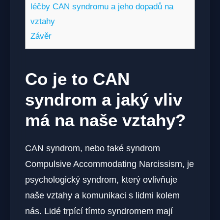
‌léčby CAN syndromu a jeho ⁤dopadů na
vztahy
Závěr
Co je to ‍CAN
syndrom a jaký vliv
má na naše vztahy?
CAN syndrom, nebo také syndrom
Compulsive Accommodating Narcissism, ⁢je
psychologický syndrom, který ovlivňuje
naše vztahy a‌ komunikaci ‍s lidmi kolem
nás. Lidé trpící tímto syndromem mají