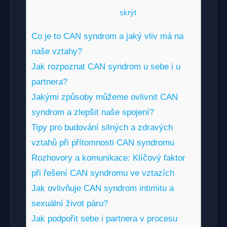
Obsah
[
skrýt
]
Co je to ‍CAN syndrom a jaký vliv má na
naše vztahy?
Jak rozpoznat CAN syndrom u sebe⁤ i u
partnera?
Jakými​ způsoby můžeme ⁤ovlivnit CAN‌
syndrom a zlepšit naše spojení?
Tipy pro budování silných a zdravých
vztahů při přítomnosti CAN syndromu
Rozhovory a komunikace: Klíčový faktor
při řešení CAN syndromu ‍ve vztazích
Jak ovlivňuje CAN syndrom intimitu a
sexuální ‍život páru?
Jak ⁤podpořit sebe i partnera⁢ v procesu