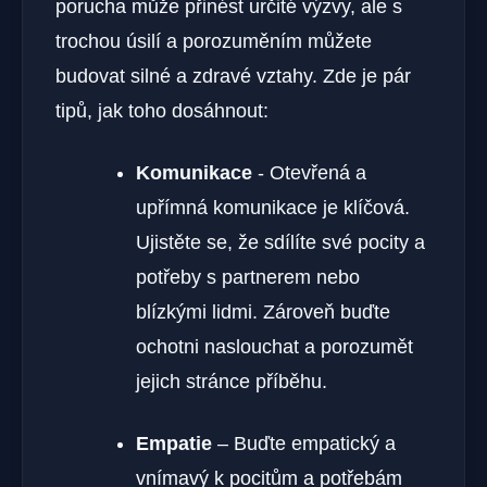
porucha může přinést určité ‌výzvy, ale ‌s
trochou úsilí⁢ a porozuměním můžete
budovat silné a⁢ zdravé vztahy. Zde je pár
tipů,⁣ jak toho dosáhnout:
Komunikace
‍- Otevřená a
upřímná komunikace je klíčová.
Ujistěte se, že sdílíte své pocity a
potřeby s partnerem nebo ​
blízkými lidmi. Zároveň buďte
ochotni naslouchat ​a porozumět
jejich stránce‌ příběhu.
Empatie
– Buďte empatický a
vnímavý k pocitům a potřebám