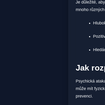
Je důležité, ab
mnoho různých s
Hlubo
Poziti
Hledán
Jak roz
Psychická ataka
může mít fyzick
prevenci.