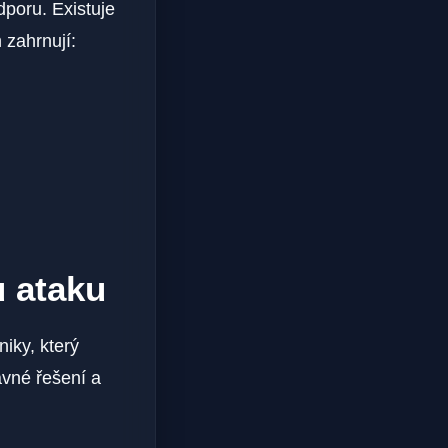
dporu. Existuje
 zahrnují:
u ataku
iky, který
ávné řešení a