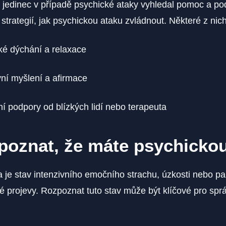
y jedinec v případě psychické ataky vyhledal pomoc a po
trategií, jak psychickou ataku zvládnout. Některé z nich
ké dýchání a relaxace
vní myšlení a afirmace
í podpory od blízkých lidí nebo terapeuta
poznat, že máte psychicko
 je stav intenzivního emočního strachu, úzkosti nebo pan
é projevy. Rozpoznat tuto stav může být klíčové pro spr