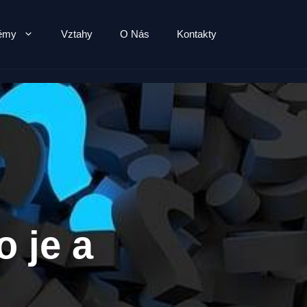
lémy
Vztahy
O Nás
Kontakty
o je a