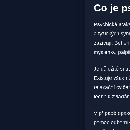
Co je p
Psychická ataka
a fyzických sym
zažívají. Během
myšlenky, palpi
Je důležité si 
Existuje však ně
relaxační cviče
technik zvládání
V případě opako
pomoc odborník