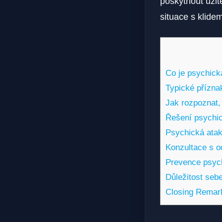
poskytnout užit
situace s klide
Co je psychick
Typické přízna
Jak rozpoznat,
Řešení psychic
Psychická ataka:
Konzultace s o
Prevence psych
Důležitost seb
Closing Remar