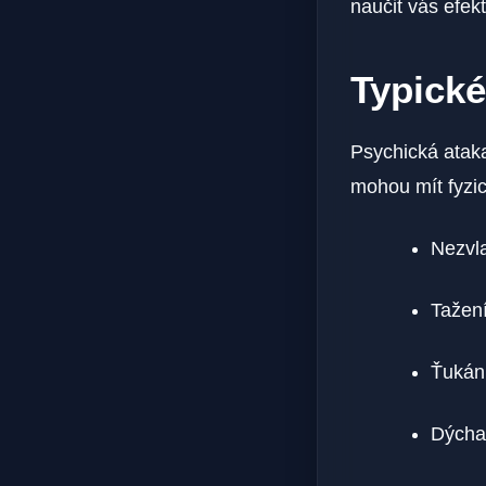
naučit vás efek
Typické
Psychická ataka
mohou mít fyzic
Nezvla
Tažení
Ťukání
Dýcha