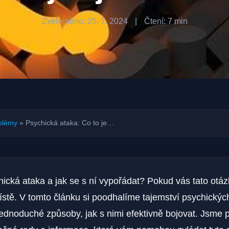
Zveřejněno: 25. 7. 2024
|
Čtení: 7 min
blémy
»
Psychická ataka: Co to je…
chická ataka a jak se s ní vypořádat? Pokud vás tato otáz
tě. V tomto článku si poodhalíme tajemství psychickýc
ednoduché způsoby, jak s nimi efektivně bojovat. Jsme 