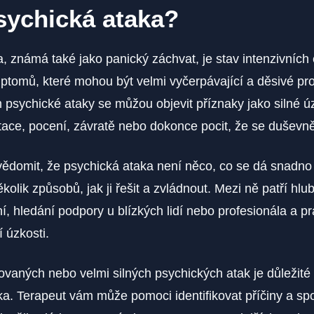
sychická ataka?
, známá také jako panický záchvat, je stav intenzivních
ptomů, které mohou být velmi vyčerpávající a děsivé pro t
 psychické ataky se můžou objevit příznaky jako silné ú
tace, pocení, závratě nebo dokonce pocit, že se duševně 
uvědomit, že psychická ataka není něco, co se dá snadno
kolik způsobů, jak ji řešit a zvládnout. Mezi ně patří hl
ní, hledání podpory u blízkých lidí nebo profesionála a p
 úzkosti.
vaných nebo velmi silných psychických atak je důležité
a. Terapeut vám může pomoci identifikovat příčiny a sp