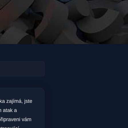
ka zajímá, jste
h atak a
připraveni vám