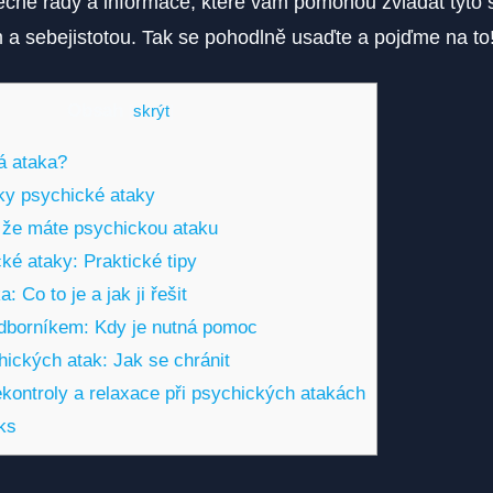
ečné rady a informace, které vám pomohou zvládat tyto s
m a sebejistotou. Tak se pohodlně usaďte a pojďme na to
Obsah
[
skrýt
]
á ataka?
ky psychické ataky
 že máte psychickou ataku
ké ataky: Praktické tipy
 Co to je a jak ji řešit
dborníkem: Kdy je nutná pomoc
ických atak: Jak se chránit
ekontroly a relaxace při psychických atakách
ks