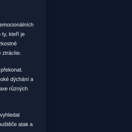
 emocionálních
y, kteří je
zkostné
ztrácíte.
 překonat.
uboké dýchání a
raxe různých
 vyhledat
ouštěče atak a