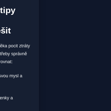
tipy
šit
ka pocit ztráty
otřeby správně
rovnat:
 svou mysl a
lenky a