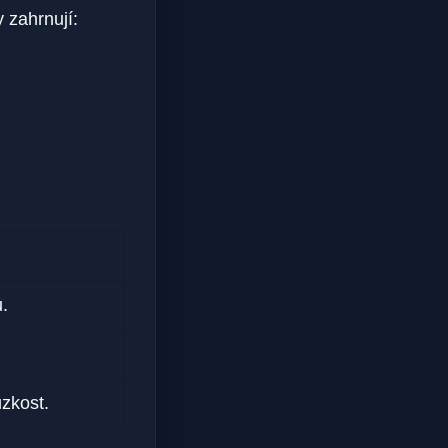
 zahrnují:
.
úzkost.