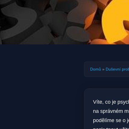
Domů
»
Duševní pro
Víte, co je psy
na správném mís
podělíme se o j