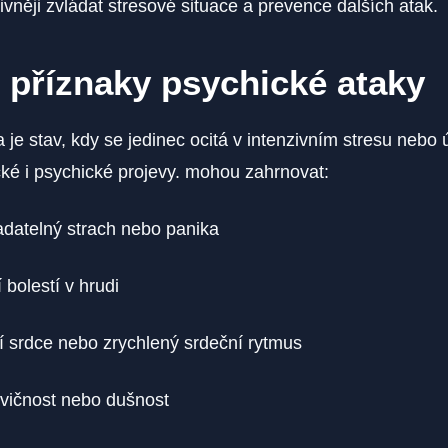
tivněji zvládat stresové situace a prevence dalších atak.
 příznaky psychické ataky
 je stav, kdy se jedinec ocitá v intenzivním stresu nebo ú
ké i psychické projevy. mohou zahrnovat:
datelný strach nebo panika
 bolestí v hrudi
 srdce nebo zrychlený srdeční rytmus
vičnost nebo dušnost