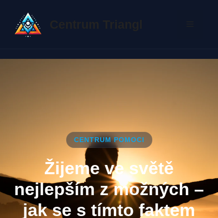
Přeskočit
na
Centrum Triangl
Menu
obsah
CENTRUM POMOCI
Žijeme ve světě
nejlepším z možných –
jak se s tímto faktem