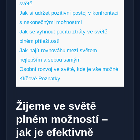
světě
Jak si udržet pozitivní postoj v konfrontaci
s nekonečnými možnostmi
Jak se vyhnout pocitu ztráty ve světě
plném příležitostí
Jak najít rovnováhu mezi světem
nejlepším a sebou samým
Osobní rozvoj ve světě, kde je vše možné
Klíčové Poznatky
Žijeme ve světě
plném možností –
jak je efektivně