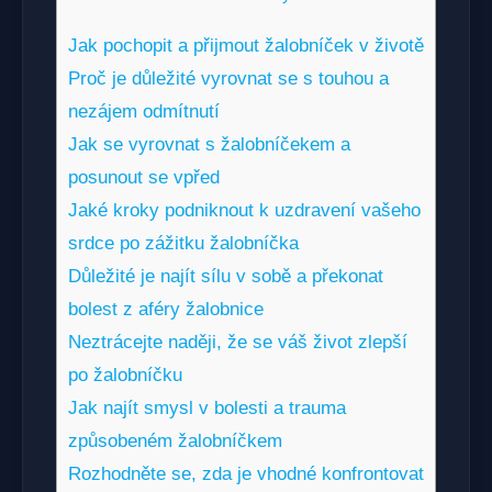
Jak pochopit a přijmout žalobníček v životě
Proč je důležité vyrovnat se s touhou a
nezájem odmítnutí
Jak se vyrovnat s žalobníčekem a
posunout se vpřed
Jaké kroky podniknout k uzdravení vašeho
srdce po zážitku žalobníčka
Důležité je najít sílu v sobě a překonat
bolest z aféry žalobnice
Neztrácejte naději, že se váš život zlepší
po žalobníčku
Jak najít smysl v bolesti a trauma
způsobeném žalobníčkem
Rozhodněte se, zda je vhodné konfrontovat