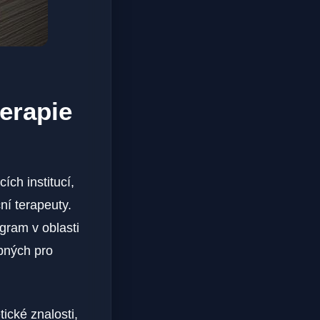
terapie
ích institucí,
ní terapeuty.
gram v oblasti
ebných pro
ické znalosti,