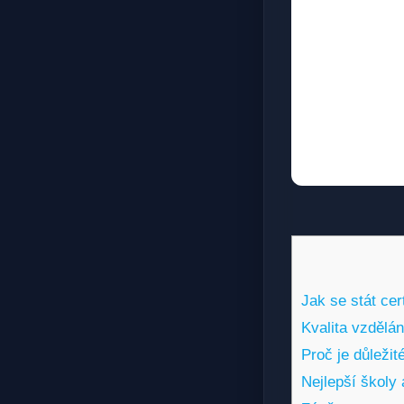
Jak se stát ce
Kvalita vzdělán
Proč je důležit
Nejlepší školy 