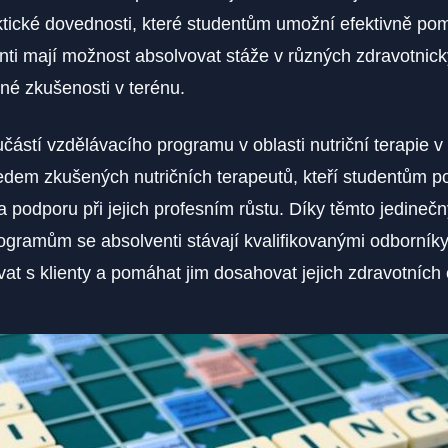
aktické dovednosti, které studentům umožní efektivně p
nti mají možnost absolvovat stáže v různých zdravotnic
nné zkušenosti v terénu.
stí vzdělávacího programu v oblasti nutriční terapie v 
edem zkušených nutričních terapeutů, kteří studentům p
 podporu při jejich profesním růstu. Díky těmto jedineč
ogramům se absolventi stávají kvalifikovanými odborník
vat s klienty a pomáhat jim dosahovat jejich zdravotních c