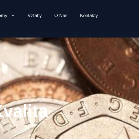
lémy
Vztahy
O Nás
Kontakty
valita