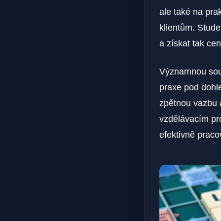
ale také na pr
klientům. Stude
a získat tak ce
Významnou součá
praxe pod dohl
zpětnou vazbu a
vzdělávacím pr
efektivně praco