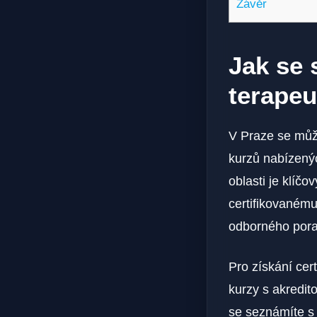
Závěr
Jak se 
terapeu
V Praze se můž
kurzů nabízenýc
oblasti je klíč
certifikovanému
odborného porad
Pro získání cer
kurzy s akredit
se seznámíte s 