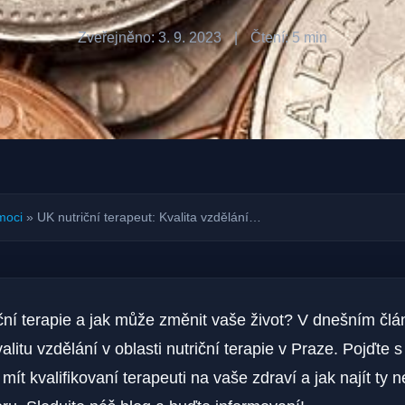
Zveřejněno: 3. 9. 2023
|
Čtení: 5 min
moci
»
UK nutriční terapeut: Kvalita vzdělání…
riční terapie a jak může změnit vaše život? V dnešním čl
itu vzdělání v oblasti nutriční terapie v Praze. Pojďte s
mít kvalifikovaní terapeuti na vaše zdraví a jak najít ty n