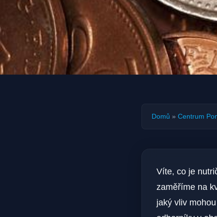
Domů
»
Centrum Po
Víte, co je nut
zaměříme na kval
jaký vliv mohou 