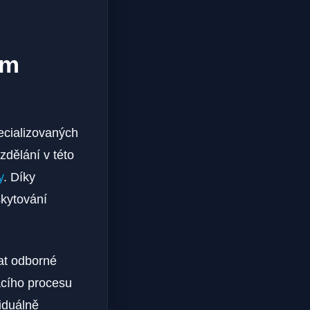
ím
ecializovaných
zdělání v této
y
. Díky
skytování
vat odborné
acího procesu
iduálně