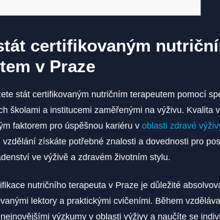
stát certifikovaným nutričn
tem v Praze
ete stát certifikovaným nutričním terapeutem pomocí sp
h školami a institucemi zaměřenými na výživu. Kvalita v
ovým faktorem pro úspěšnou kariéru v
oblasti zdravé výživ
 vzdělání získáte potřebné znalosti a dovednosti pro po
enství ve výživě a zdravém životním stylu.
tifikace nutričního terapeuta v Praze je důležité absolvo
ovanými lektory a praktickými cvičeními. Během vzděláv
nejnovějšími výzkumy v oblasti výživy a naučíte se indiv