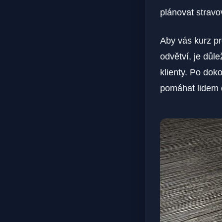
plánovat stravov
Aby vás kurz pro
odvětví, je důle
klienty. Po dok
pomáhat lidem d