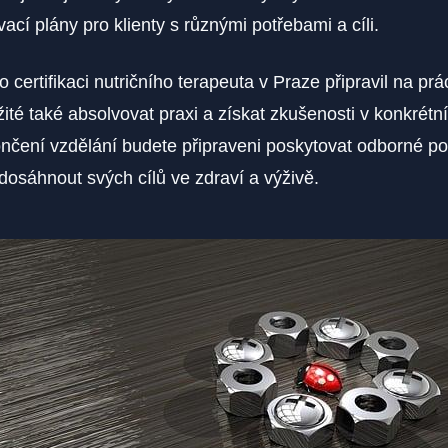
ací plány pro klienty s různými potřebami a cíli.
 certifikaci nutričního terapeuta v Praze připravil na prá
žité také absolvovat praxi a získat zkušenosti v konkrétn
ončení vzdělání budete připraveni poskytovat odborné po
osáhnout svých cílů ve zdraví a výživě.