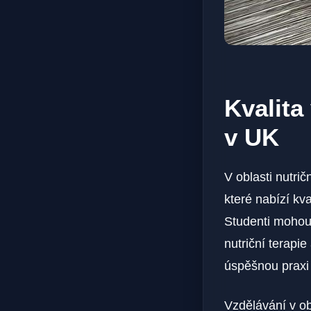
Kvalita
v UK
V oblasti nutri
které nabízí kv
Studenti mohou
nutriční terapi
úspěšnou praxi
Vzdělávání v ob