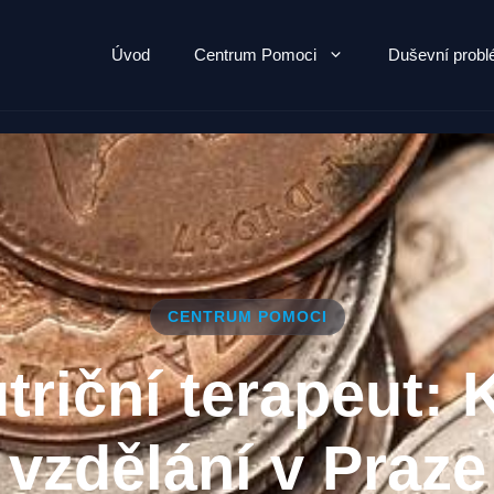
Úvod
Centrum Pomoci
Duševní prob
CENTRUM POMOCI
triční terapeut: K
vzdělání v Praze