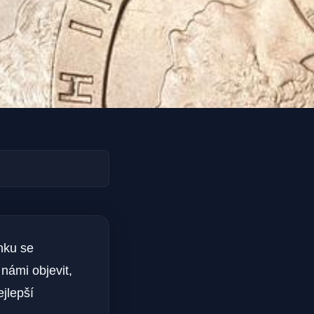
ánku se
 námi objevit,
ejlepší