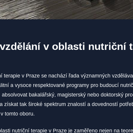
 vzdělání v oblasti nutriční 
ční terapie v Praze se nachází řada významných vzdělávac
alitní a vysoce respektované programy pro budoucí nutrič
 absolvovat bakalářský, magisterský nebo doktorský pro
e a získat tak široké spektrum znalostí a dovedností potř
 v tomto oboru.
lasti nutriční terapie v Praze je zaměřeno nejen na teoret