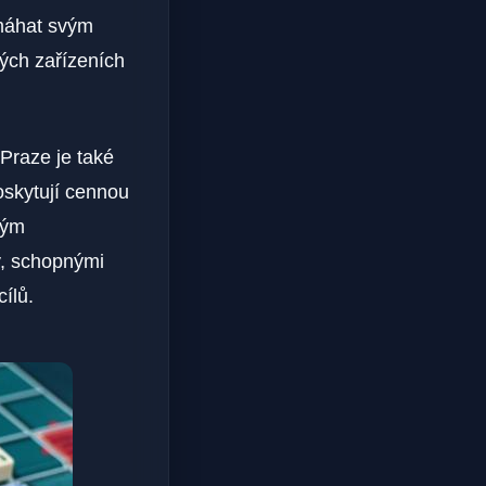
omáhat svým
kých zařízeních
Praze je také
oskytují cennou
ným
y, schopnými
ílů.