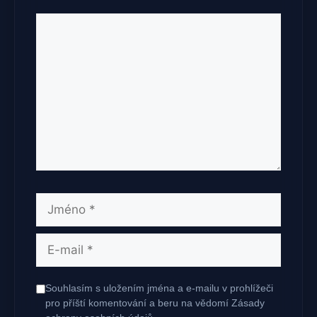
Komentář
Jméno
E-
mail
Souhlasím s uložením jména a e-mailu v prohlížeči
pro příští komentování a beru na vědomí Zásady