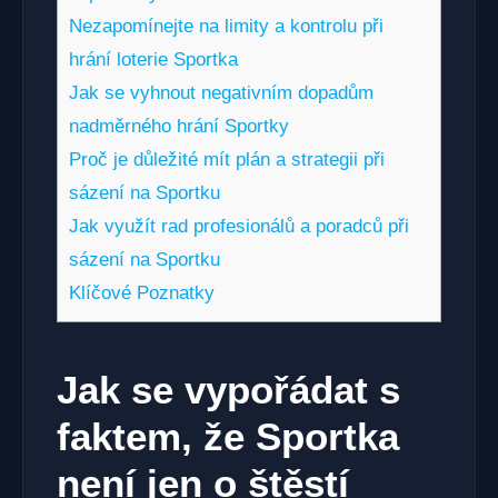
Nezapomínejte na limity a kontrolu při
hrání loterie Sportka
Jak se vyhnout negativním dopadům
nadměrného hrání Sportky
Proč je důležité mít plán a strategii při
sázení na Sportku
Jak využít rad profesionálů a poradců při
sázení na Sportku
Klíčové Poznatky
Jak se vypořádat s
faktem, že Sportka
není jen o štěstí