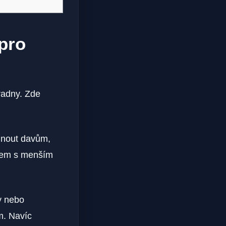
pro
radny. Zde
yhnout davům,
íkem s menším
y nebo
m. Navíc