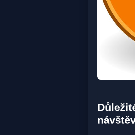
Důležit
návště