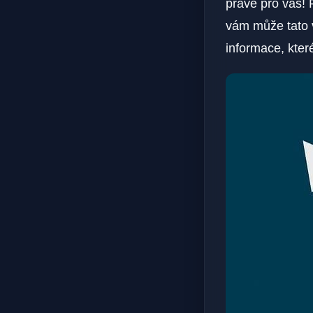
právě pro vás! P
vám může tato v
informace, kter