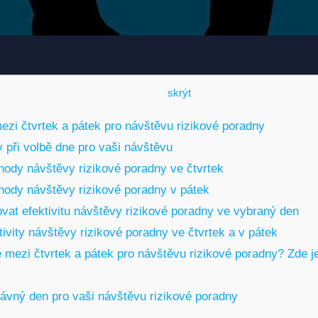
Obsah
[
skrýt
]
zi čtvrtek a pátek pro návštěvu rizikové poradny
y při volbě dne pro vaši návštěvu
ody návštěvy rizikové poradny ve čtvrtek
ody návštěvy rizikové poradny v pátek
vat efektivitu návštěvy rizikové poradny ve vybraný den
ivity návštěvy rizikové poradny ve čtvrtek a v pátek
 mezi čtvrtek a pátek pro návštěvu rizikové poradny? Zde j
rávný den pro vaši návštěvu rizikové poradny