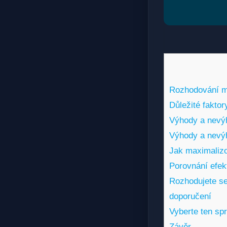
Rozhodování me
Důležité faktor
Výhody a nevýh
Výhody a nevýh
Jak maximalizo
Porovnání efekt
Rozhodujete se
doporučení
Vyberte ten sp
Závěr