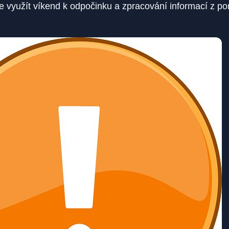
 využít víkend k odpočinku a zpracování informací z po