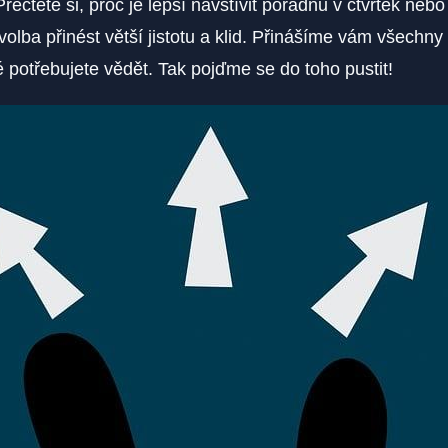
řečtěte si, proč je lepší navštívit poradnu v čtvrtek nebo
olba přinést větší jistotu a klid. Přinášíme vám všechny 
é potřebujete vědět. Tak pojďme se do toho pustit!