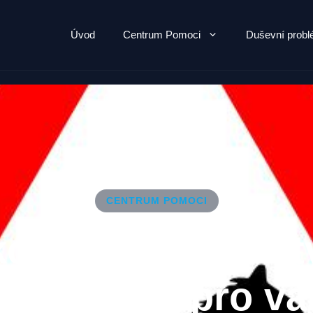
Úvod
Centrum Pomoci
Duševní prob
CENTRUM POMOCI
ková poradna: Čt
ebo pátek pro va