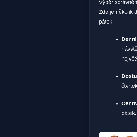
Výběr správného
Zde je několik d
pátek:
Denní
návšt
největ
Dostu
čtvrte
Cenov
pátek.