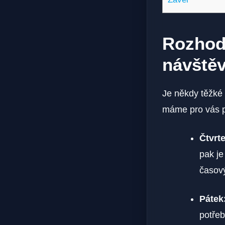
Rozhodo
návštěv
Je někdy těžké 
máme pro vás p
Čtvrte
pak je
časov
Pátek
potřeb