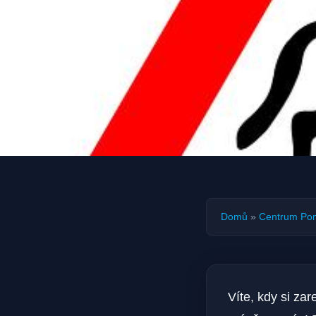
Domů
»
Centrum Po
Víte, kdy si za