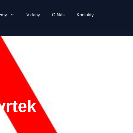
lémy
Vztahy
O Nás
Kontakty
vrtek
ši