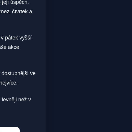
její úspěch.
 mezi čtvrtek a
o v pátek vyšší
aše akce
i dostupnější ve
nejvíce.
levněji než v