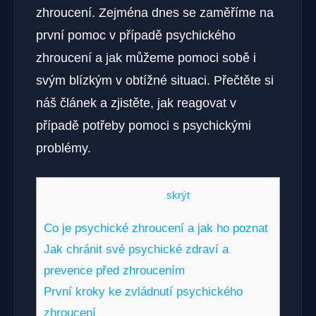
zhroucení. Zejména dnes‌ se zaměříme na
první pomoc v případě psychického
zhroucení a‌ jak ​můžeme pomoci ⁤sobě i
svým blízkým v obtížné situaci. Přečtěte si
náš článek a zjistěte, jak‌ reagovat ‌v
případě potřeby pomoci s psychickými
problémy.
Obsah
[
skrýt
]
Co je psychické zhroucení a jak ⁣ho poznat
Jak chránit své psychické zdraví a
prevence před zhroucením
První kroky ke zvládnutí psychického
zhroucení