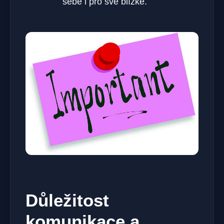
sebe‌ i pro své ⁣blízké.
Důležitost
komunikace ‍a