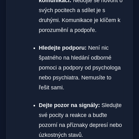
⁢komunikaci:
Nebojte se hovořit ​o
svých pocitech a sdílet je s⁤
druhými. ⁤Komunikace je ⁢klíčem ​k
porozumění a podpoře.
Hledejte podporu:
Není nic⁤
špatného na hledání odborné
pomoci a podpory od psychologa
‌nebo psychiatra. Nemusíte to
řešit sami.
Dejte pozor na signály:
Sledujte
své pocity a reakce a buďte‌
pozorní na příznaky depresí nebo
úzkostných stavů.