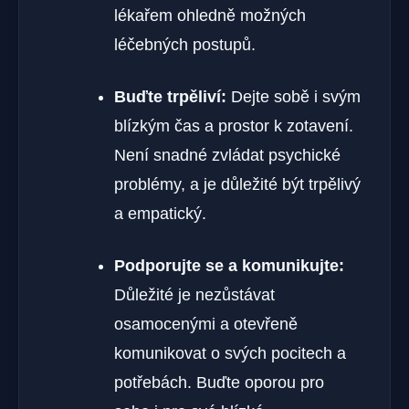
lékařem ⁢ohledně možných
léčebných postupů.
Buďte trpěliví:
Dejte⁣ sobě i svým​
blízkým čas a prostor k zotavení.
Není snadné zvládat psychické
⁢problémy, ⁢a je důležité být​ trpělivý
a ⁣empatický.
Podporujte se⁢ a komunikujte:
Důležité ‌je nezůstávat
osamocenými a otevřeně
komunikovat o svých pocitech a
potřebách. Buďte oporou pro