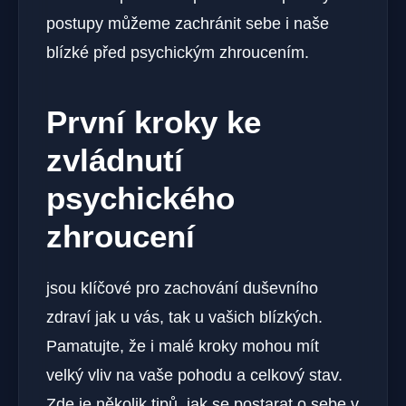
postupy můžeme zachránit sebe i naše
blízké před⁢ psychickým⁤ zhroucením.
První kroky ke
zvládnutí
psychického
zhroucení
jsou klíčové pro zachování duševního
zdraví jak u vás, tak ⁤u vašich blízkých.
Pamatujte,‍ že i malé kroky mohou mít
velký⁢ vliv na​ vaše pohodu a celkový stav.
Zde je několik tipů, jak se postarat o sebe v