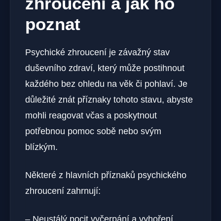
zhroucení a jak ⁣ho
poznat
Psychické zhroucení je závažný stav
duševního zdraví, který⁢ může postihnout‍
každého bez ohledu na věk či pohlaví. Je
důležité znát příznaky tohoto stavu, abyste
mohli reagovat včas a poskytnout
potřebnou pomoc sobě nebo svým
blízkým.
Některé z hlavních příznaků ⁣psychického⁤
zhroucení zahrnují:
– Neustálý pocit vyčerpání a vyhoření