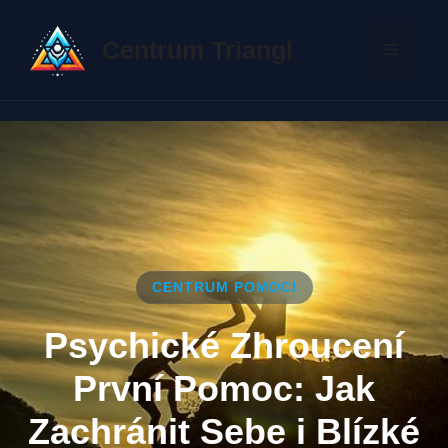
Přeskočit
na
Centrum Triangl
Menu
obsah
CENTRUM POMOCI
Psychické Zhroucení
První Pomoc: Jak
Zachránit Sebe i Blízké