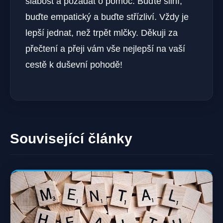
slabost a požádat o pomoc. Buďte silní,
buďte ⁤empatický a buďte střízliví. Vždy je⁤
lepší jednat, než trpět mlčky. Děkuji za
přečtení a přeji vám vše nejlepší na vaší
cestě k duševní pohodě!
Související články