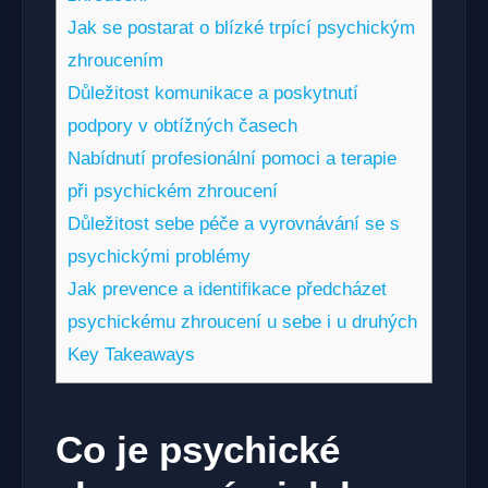
Jak se postarat o blízké trpící psychickým
zhroucením
Důležitost komunikace ‍a poskytnutí
podpory v obtížných časech
Nabídnutí profesionální pomoci a terapie
při psychickém zhroucení
Důležitost sebe péče a⁣ vyrovnávání se⁢ s
psychickými problémy
Jak prevence‍ a⁤ identifikace předcházet
psychickému zhroucení u ⁤sebe i u druhých
Key Takeaways
Co je psychické