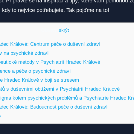
í. Připravte se na inspiraci a tipy, které vám pomohou zů
h, kdy to nejvíce potřebujete. Tak pojďme na to!
Obsah
[
skrýt
]
adec Králové: Centrum péče o duševní zdraví
liv na psychické zdraví
apeutické metody v Psychiatrii Hradec Králové
vence a péče o psychické zdraví
ie Hradec Králové v boji se stresem
tů s duševními⁢ obtížemi v Psychiatrii Hradec Králové
igma kolem psychických problémů a ⁤Psychiatrie Hradec Kr
adec Králové: Budoucnost ⁤péče o duševní zdraví
s