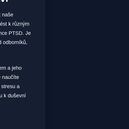
t naše
vést k různým
once PTSD. Je
od odborníků,
sem a jeho
 naučíte
 stresu a
tu k duševní