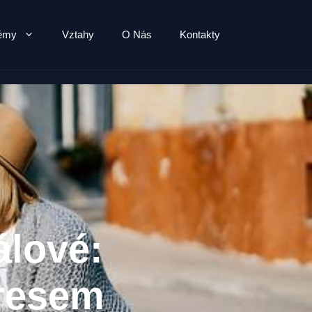
lémy
Vztahy
O Nás
Kontakty
álové:
tresem