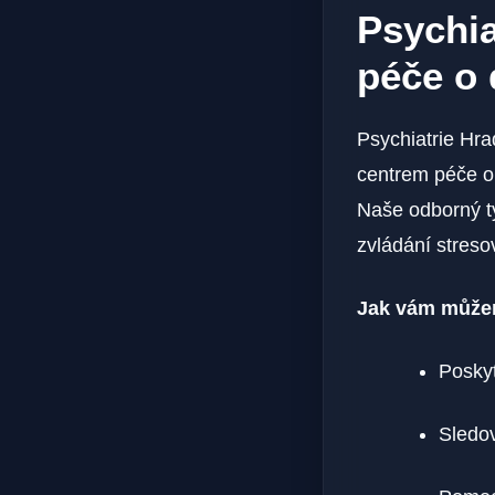
Psychia
péče o 
Psychiatrie Hra
centrem péče o⁤
Naše odborný ⁣t
zvládání streso
Jak vám⁣ můž
Poskyt
Sledov