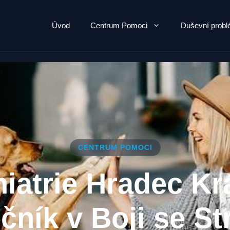
Úvod
Centrum Pomoci
Duševní prob
CENTRUM POMOCI
iatrie Hradec Kr
čník v Boji se S