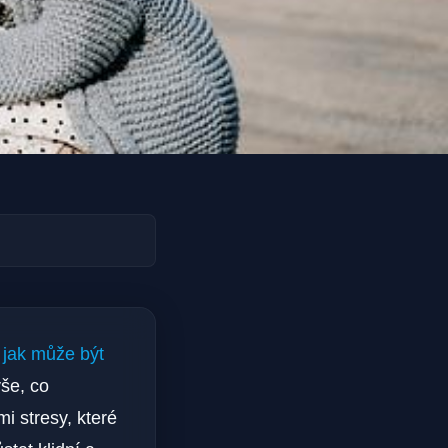
a
jak může být
vše, co
i stresy, které