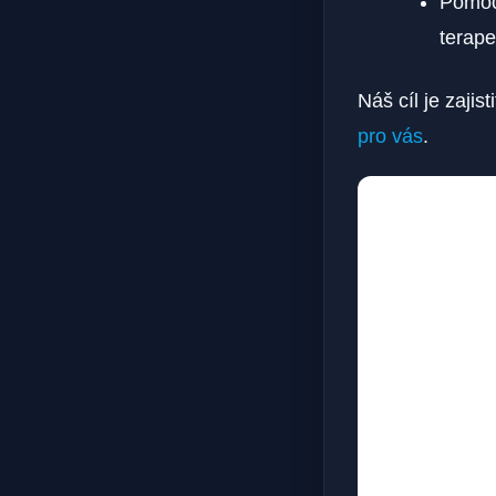
Pomocí
terape
Náš⁣ cíl ‌je zaj
pro vás
.