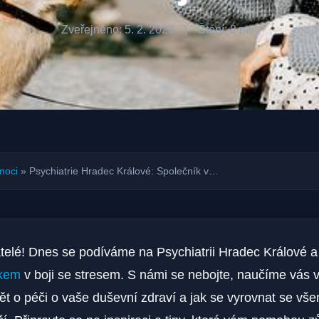
Zveřejněno: 5. 2. 2023
|
Čtení: 8 min
moci
»
Psychiatrie Hradec Králové: Společník v…
řátelé! Dnes se podíváme ​na Psychiatrii⁣ Hradec Králové 
íkem
v boji⁢ se⁢ stresem. ​S námi se nebojte, naučíme vás 
ět o péči o vaše duševní zdraví a jak se vyrovnat se všem