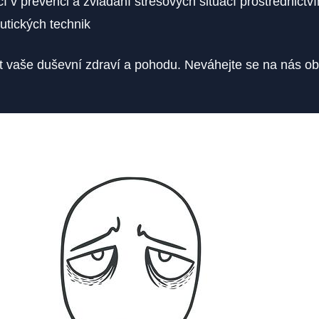
⁤ v prevenci a ‍zvládání stresových situací prostřednict
utických technik
istit vaše duševní zdraví⁣ a pohodu. ⁤Neváhejte se ​na nás ob