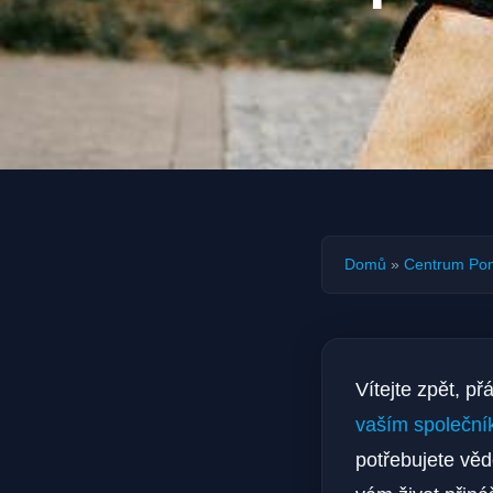
Domů
»
Centrum Po
Vítejte zpět, p
vaším společn
potřebujete věd