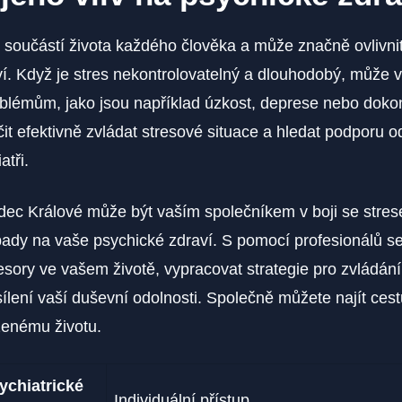
‌ součástí života každého člověka a může značně⁣ ovlivni
í. Když je stres nekontrolovatelný a ‍dlouhodobý, může 
blémům, jako jsou například úzkost, deprese nebo dok
čit efektivně zvládat stresové situace a ⁤hledat podporu 
atři.
dec Králové může být vaším ‍společníkem v boji se stre
ady na vaše psychické zdraví. S pomocí profesionálů se
resory​ ve vašem ⁢životě, vypracovat strategie pro zvládání
ílení vaší duševní odolnosti. Společně můžete najít ⁣ces
enému životu.
ychiatrické
Individuální ⁢přístup