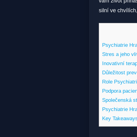
vám život přináš
silní ve chvílíc
Psychiatrie Hr
Stres​ a jeho v
Inovativní ter
Důležitost pre
Role Psychiatr
Podpora pacien
Společenská st
Psychiatrie Hr
Key Takeaway