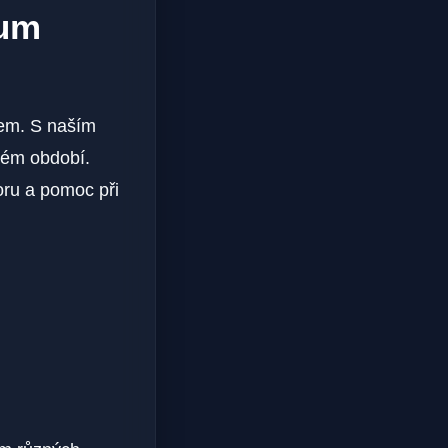
rum
esem. S naším
ném období.
ru a pomoc ⁢při