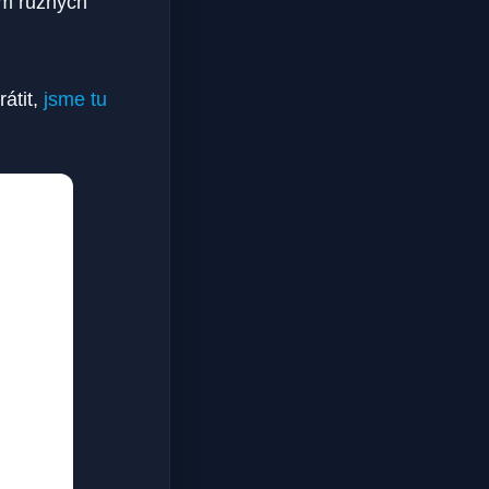
vím různých
rátit,
jsme tu