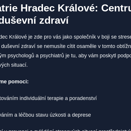
trie Hradec Králové: Cent
duševní zdraví
dec Králové je zde pro vás ‍jako společník v boji se str
 duševní zdraví se nemusíte cítit osaměle v tomto obtíž
ým psychologů ‍a psychiatrů je tu, aby vám poskytl podpo
vých situací.
eme pomoci:
ováním individuální terapie​ a poradenství
áním a léčbou stavu ‌úzkosti⁣ a deprese