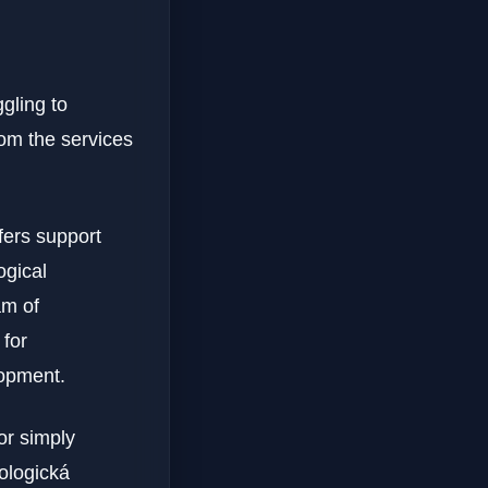
gling to
rom the services
fers support
ogical
am of
 for
lopment.
or simply
ologická