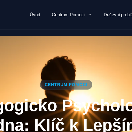
Úvod
Centrum Pomoci
Duševní prob
CENTRUM POMOCI
ogicko Psychol
na: Klíč k Lepš