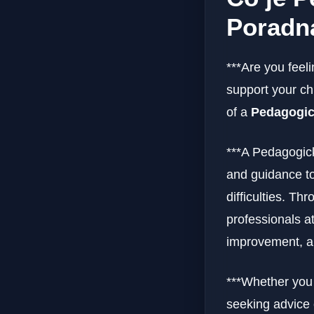
Poradn
***Are you feel
support your ch
of a
Pedagogic
***A Pedagogick
and guidance to
difficulties. T
professionals at
improvement, an
***Whether you a
seeking advice 