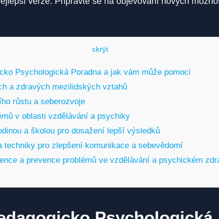
ejlepší verze. Připravte se na objevování nových možnos
Obsah
[
skrýt
]
icko Psychologická Poradna a jak vám může pomoci
ch a zdravých mezilidských vztahů
ho růstu a seberozvoje
émů v oblasti vzdělávání a psychiky
odinou a školou pro dosažení lepší výsledků
 a techniky pro zlepšení komunikace a sebevědomí
vence a prevence problémů ve vzdělávání a psychickém zdr
Pedagogicko Psychologická