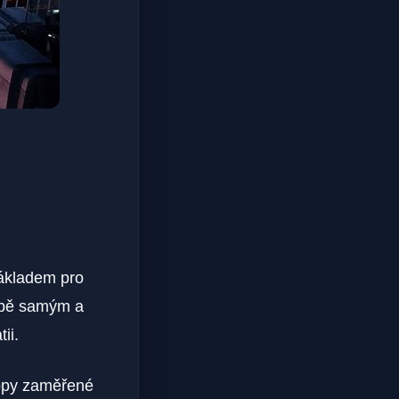
ákladem pro
obě samým a
ii.
hopy zaměřené