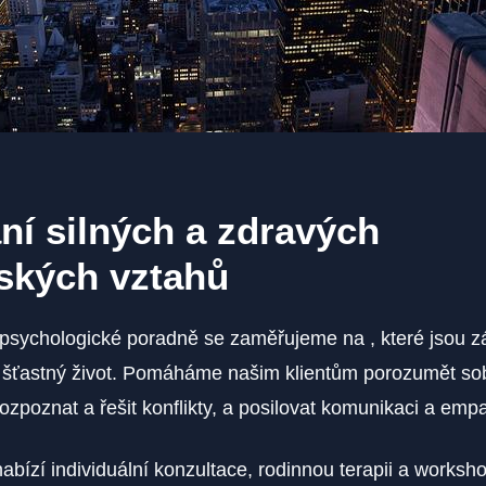
í silných a zdravých
ských vztahů
psychologické poradně se zaměřujeme na , které jsou z
a šťastný život. Pomáháme našim klientům porozumět s
ozpoznat a řešit konflikty, a posilovat komunikaci a empat
bízí individuální konzultace, rodinnou terapii a works