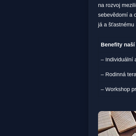
na rozvoj mezil
sebevědomí a os
já a šťastnému
Benefity naší
– Individuální
– Rodinná tera
– Workshop pr