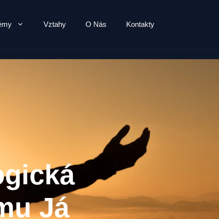
lémy
Vztahy
O Nás
Kontakty
ogická
ímu Já