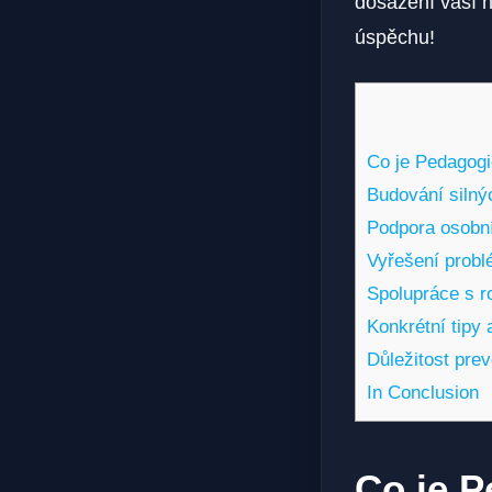
dosažení vaší n
úspěchu!
Co je Pedagog
Budování silný
Podpora osobní
Vyřešení probl
Spolupráce s r
Konkrétní tipy
Důležitost pre
In Conclusion
Co je 