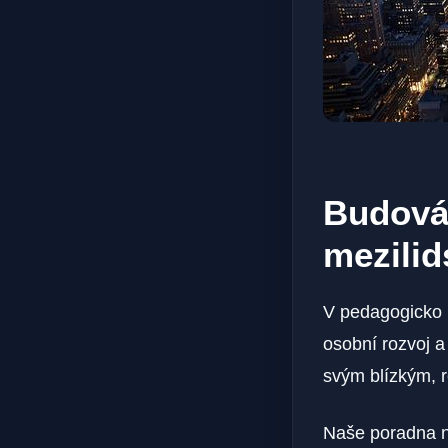
Budován
mezilid
V pedagogicko 
osobní rozvoj 
svým blízkým, r
Naše poradna na