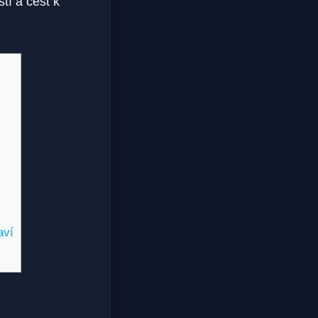
tí a cest k
aví