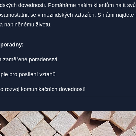
idských dovedností. Pomáháme našim klientům najít svůj v
amostatnit se v mezilidských vztazích. S námi najdete 
 a naplněnému životu.
 poradny:
 a zaměřené poradenství
pie pro posílení vztahů
o rozvoj komunikačních dovedností