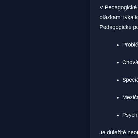
V Pedagogické 
otázkami týkají
Pedagogické po
Probl
Chová
Speciá
Mezič
Psych
Je důležité neo