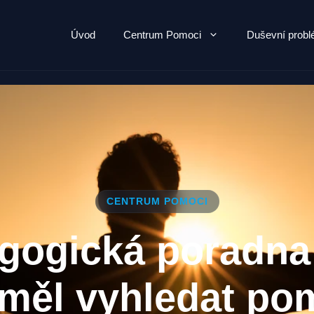
Úvod
Centrum Pomoci
Duševní prob
CENTRUM POMOCI
gogická poradna
 měl vyhledat po