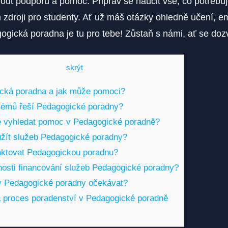
ut podporu a pomoc. Připrav se naučit vše, co potřebuj
 zdroji pro studenty. Ať už máš otázky ohledně učení, e
ogická poradna je tu pro tebe! Zůstaň s námi, ať se dozv
Obsah
[
skrýt
]
ická poradna a jak může pomoci?
lémů řeší Pedagogické poradny?
té vyhledat pomoc v Pedagogické poradně?
žít služeb Pedagogické poradny?
aktovat Pedagogickou poradnu?
osti financování služeb Pedagogické poradny?
y Pedagogické poradny očekávat?
á proces poradenství v Pedagogické poradně