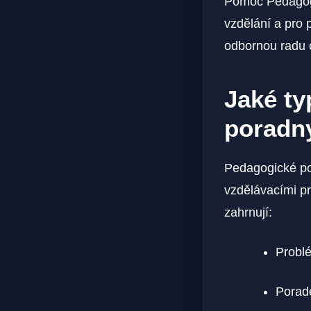
Pomoc Pedagogi
vzdělání a pro 
odbornou radu o
Jaké ty
poradn
Pedagogické por
vzdělávacími pr
zahrnují:
Probl
Porade