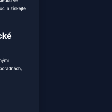
sledků ve
uci a získejte
cké
znými
 poradnách,