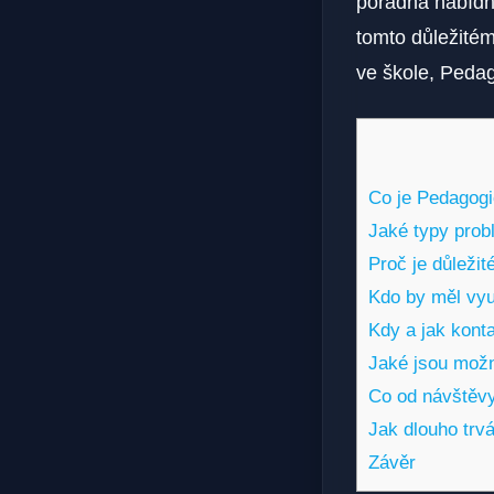
poradna nabídno
tomto důležitém
ve škole, Pedag
Co je Pedagog
Jaké typy prob
Proč je důleži
Kdo by měl vyu
Kdy a jak kont
Jaké jsou možn
Co od návštěv
Jak dlouho trv
Závěr