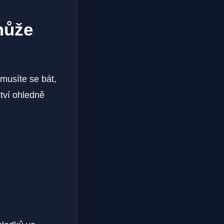
může
musíte se bát,
ství ohledně