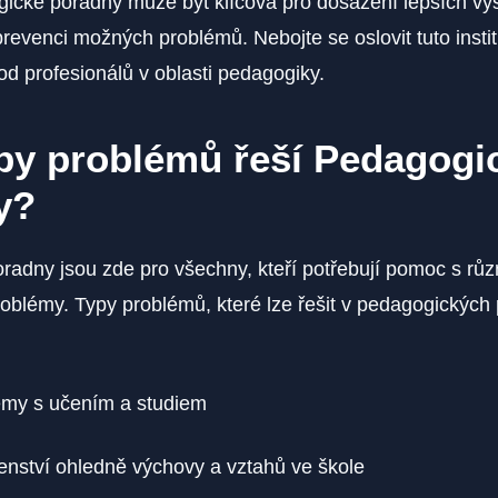
cké poradny může být klíčová pro dosažení lepších vý
prevenci možných problémů. Nebojte se oslovit tuto instit
d profesionálů v oblasti pedagogiky.
py problémů řeší Pedagogi
y?
adny jsou zde pro všechny, kteří potřebují pomoc s rů
oblémy. Typy problémů, které lze řešit v pedagogických
émy s učením a studiem
nství ohledně výchovy a vztahů ve škole