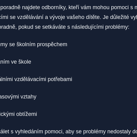
poradně najdete odborníky, kteří vám mohou pomoci s
cími se vzdělávání a vývoje vašeho dítěte. Je důležité v
radně, pokud se setkáváte s následujícími problémy:
émy se školním prospěchem
ním ve škole
lními vzdělávacími potřebami
asovými vztahy
ickými obtížemi
tálet s vyhledáním pomoci, aby se problémy nedostaly d