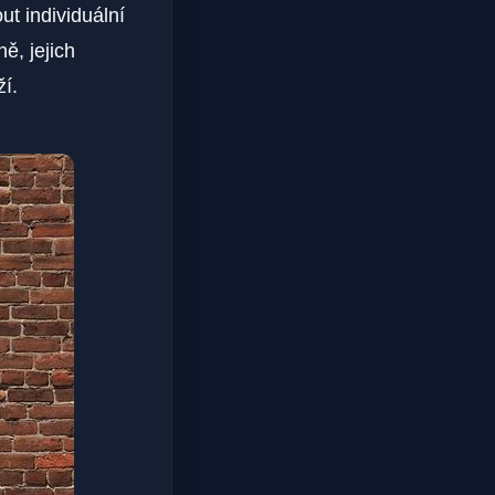
t individuální
ě, jejich
í.