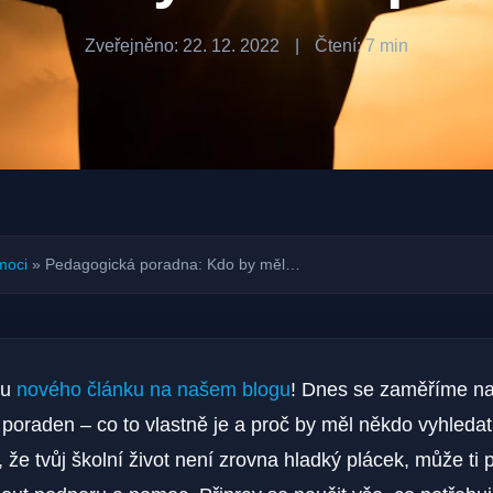
Zveřejněno: 22. 12. 2022
|
Čtení: 7 min
moci
»
Pedagogická poradna: Kdo by měl…
 u
nového článku na našem blogu
! Dnes se zaměříme n
oraden – co to vlastně je a proč by měl někdo vyhledat
, že tvůj školní život není zrovna hladký plácek, může ti