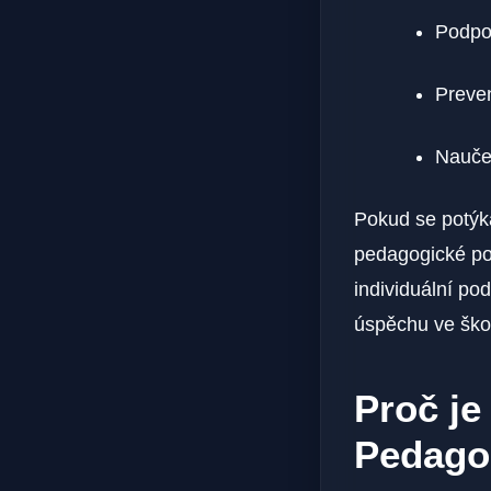
Podpo
Preven
Naučen
Pokud se potýk
pedagogické po
individuální po
úspěchu ve škol
Proč je
Pedago