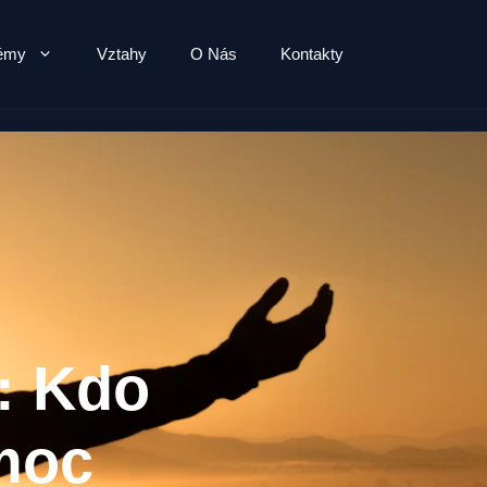
lémy
Vztahy
O Nás
Kontakty
: Kdo
moc