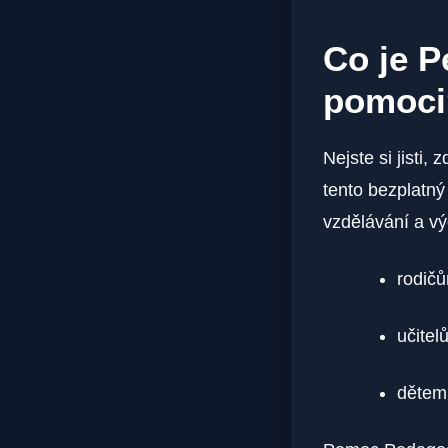
Co je P
pomoci
Nejste si jisti
tento bezplatný 
vzdělávání a v
rodičů
učitel
dětem