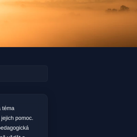
a téma
 jejich pomoc.
 pedagogická