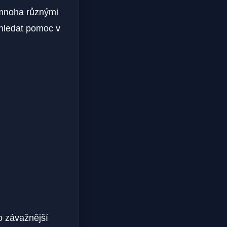
 mnoha různými
yhledat pomoc v
o závažnější