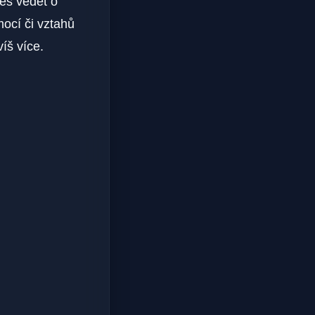
eš vědět o
mocí či vztahů
íš více.