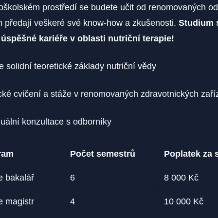
školském prostředí se budete učit od renomovaných od
ám předají veškeré své know-how a zkušenosti.
Studium 
úspěšné kariéře v oblasti nutriční terapie!
e solidní teoretické základy nutriční vědy
cké cvičení a stáže v renomovaných zdravotnických zaří
duální konzultace s odborníky
gram
Počet semestrů
Poplatek za 
ie bakalář
6
8 000 Kč
ie magistr
4
10 000 Kč