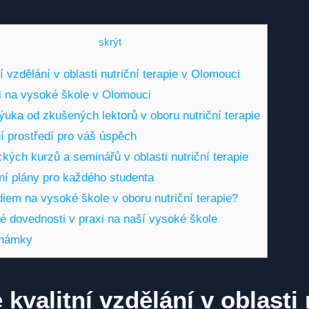
Obsah
[
skrýt
]
ní vzdělání v oblasti nutriční terapie v Olomouci
i na vysoké škole v Olomouci
ýuka od zkušených lektorů v oboru nutriční terapie
ní prostředí pro váš úspěch
kých kurzů a seminářů v oblasti nutriční terapie
ijní plány pro každého studenta
diem na vysoké škole v oboru nutriční terapie?
é dovednosti v praxi na naší vysoké škole
známky
 kvalitní vzdělání v oblasti 