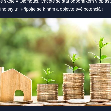
ké škole v Olomouci. Chcete se stát odborníkem v oblasti
ího stylu? Připojte se k nám a objevte své potenciál!