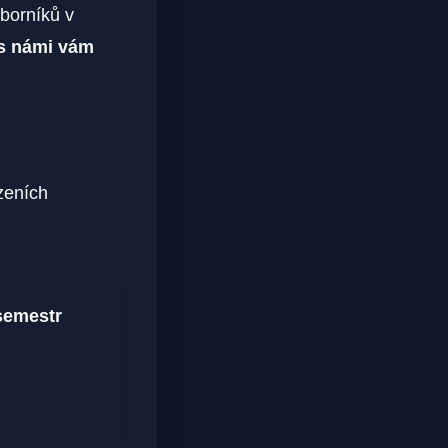
borníků v
s námi vám
zeních
semestr