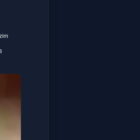
2
dzim
3