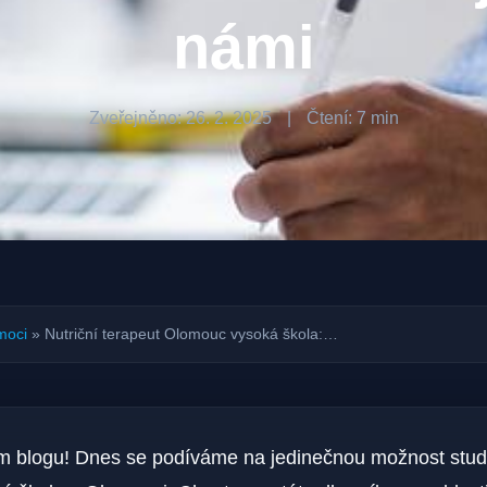
námi
Zveřejněno: 26. 2. 2025
|
Čtení: 7 min
moci
»
Nutriční terapeut Olomouc vysoká škola:…
em blogu! Dnes se podíváme na jedinečnou možnost studo