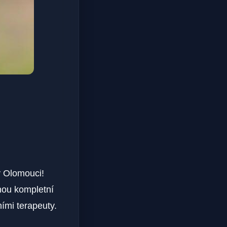
 v Olomouci!
nou kompletní
ními terapeuty.