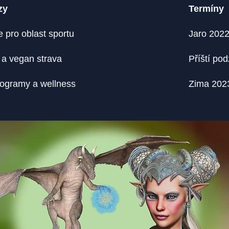
zy
Termíny
e pro oblast sportu
Jaro 202
 a vegan strava
Příští po
rogramy a wellness
Zima 202