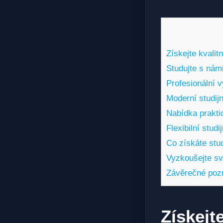
Získejte kvalit
Studujte s nám
Profesionální v
Moderní studij
Nabídka praktic
Flexibilní stud
Co získáte stu
Vyzkoušejte sv
Závěrečné po
Získejte