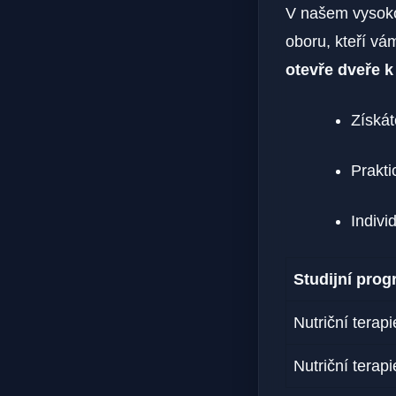
V našem vysoko
oboru, kteří v
otevře dveře k 
Získát
Prakti
Indivi
Studijní pro
Nutriční terap
Nutriční terap