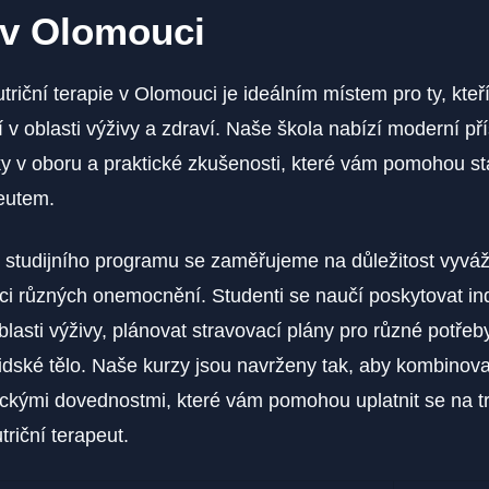
 v Olomouci
riční terapie v Olomouci je ideálním místem pro ty, kteří
í v oblasti výživy a zdraví. Naše škola nabízí moderní př
y v oboru a praktické zkušenosti, které vám pomohou st
eutem.
 studijního programu se zaměřujeme na důležitost vyváž
ci různých onemocnění. Studenti se naučí poskytovat ind
blasti výživy, plánovat stravovací plány pro různé potře
 lidské tělo. Naše kurzy jsou navrženy tak, aby kombinova
tickými dovednostmi, které vám pomohou uplatnit se na t
triční terapeut.