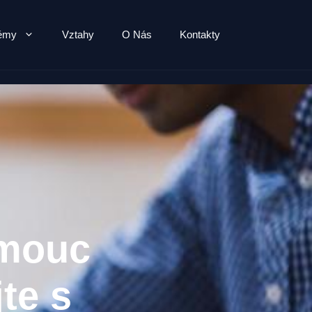
lémy
Vztahy
O Nás
Kontakty
omouc
te s