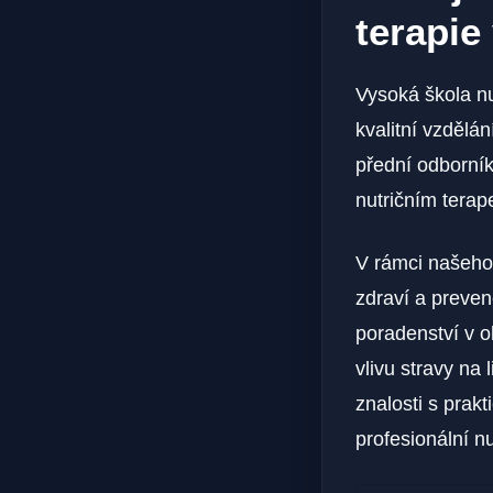
terapie
Vysoká škola nut
kvalitní vzdělán
přední odborník
nutričním terap
V rámci našeho
zdraví a preven
poradenství v o
vlivu stravy na
znalosti s prak
profesionální nu