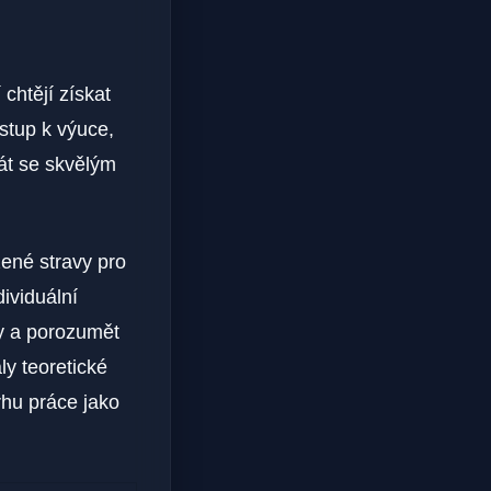
 chtějí získat
ístup k výuce,
át se skvělým
ené stravy pro
ividuální
by a porozumět
ly teoretické
rhu práce jako