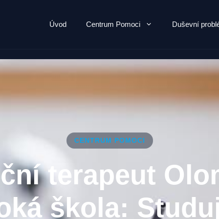
Úvod
Centrum Pomoci
Duševní prob
CENTRUM POMOCI
iční terapeut Ol
oká škola: Studuj