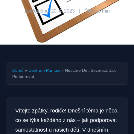
Zveřejněno: 20. 4. 2023
|
Čtení: 8 min
Domů
»
Centrum Pomoci
»
Neučme Děti Bezmoci: Jak
Podporovat…
Vítejte zpátky, rodiče! Dnešní téma je něco,
co se týká každého z nás – jak podporovat
samostatnost u našich dětí. V dnešním