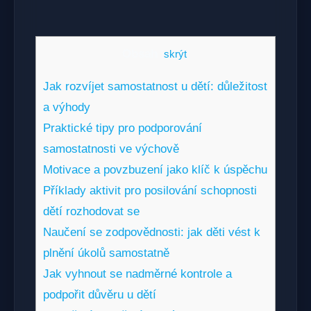
Obsah
[
skrýt
]
Jak rozvíjet samostatnost u dětí: důležitost
a výhody
Praktické tipy pro podporování
samostatnosti ve výchově
Motivace a povzbuzení jako klíč k úspěchu
Příklady aktivit pro posilování schopnosti
dětí rozhodovat se
Naučení se zodpovědnosti: jak děti vést k
plnění úkolů samostatně
Jak vyhnout se nadměrné kontrole a
podpořit důvěru u dětí