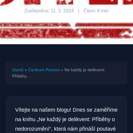
Zveřejněno: 11. 5. 2024
|
Čtení: 8 min
Domů
»
Centrum Pomoci
»
Ne každý je delikvent:
Příběhy…
Vítejte na našem blogu! Dnes se zaměříme
na knihu „Ne každý je delikvent: Příběhy o
nedorozumění“, která nám přináší poutavé