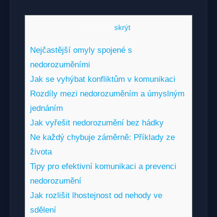
Obsah
[
skrýt
]
Nejčastější omyly spojené s
nedorozuměními
Jak se vyhýbat konfliktům v komunikaci
Rozdíly mezi nedorozuměním a úmyslným
jednáním
Jak vyřešit nedorozumění bez hádky
Ne každý chybuje záměrně: Příklady ze
života
Tipy pro efektivní komunikaci a prevenci
nedorozumění
Jak rozlišit lhostejnost od nehody ve
sdělení