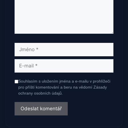
Jméno
E-
mail
Souhlasím s uložením jména a e-mailu v prohlížeči
pro příští komentování a beru na vědomí Zásady
ochrany osobních údajů.