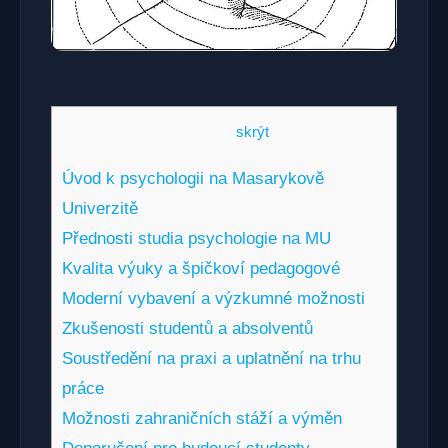
Obsah
[
skrýt
]
Úvod k psychologii na Masarykově
Univerzitě
Přednosti studia psychologie na MU
Kvalita výuky a špičkoví pedagogové
Moderní vybavení a výzkumné možnosti
Zkušenosti studentů a absolventů
Soustředění na praxi a uplatnění na trhu
práce
Možnosti zahraničních stáží a výměn