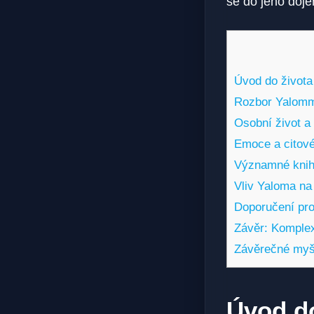
se do jeho doje
Úvod do života 
Rozbor Yalommo
Osobní život a 
Emoce a citové
Významné knihy
Vliv Yaloma na
Doporučení pro
Závěr: Komplex
Závěrečné myš
Úvod do