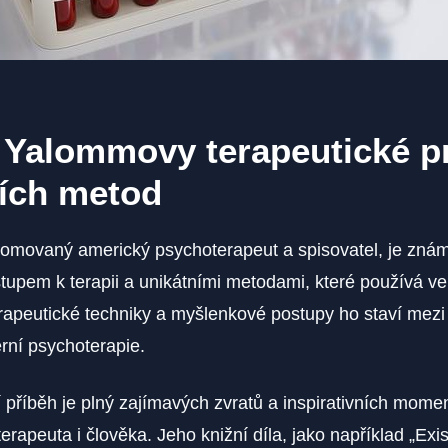
 Yalommovy terapeutické p
ních metod
enomovaný americký psychoterapeut a spisovatel, je zn
stupem k terapii a unikátními metodami, které používá ve
rapeutické techniky a myšlenkové postupy ho staví mez
rní psychoterapie.
 příběh je plný zajímavých zvratů a inspirativních momen
erapeuta i člověka. Jeho knižní díla, jako například „Exis