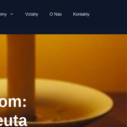
lémy
Vztahy
O Nás
Kontakty
lom:
euta