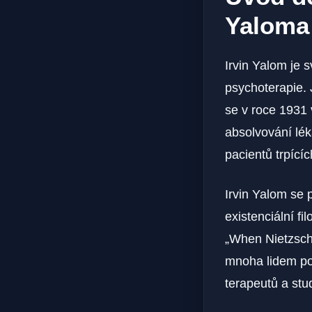
Yaloma
Irvin Yalom je 
psychoterapie. 
se v roce 1931 v
absolvování léka
pacientů trpící
Irvin Yalom se 
existenciální fi
„When Nietzsche
mnoha lidem poc
terapeutů a stu