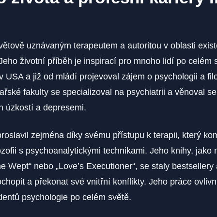
světově uznávaným terapeutem a autoritou v oblasti exist
Jeho životní příběh je inspirací pro mnoho lidí po celém 
 USA a již od mládí projevoval zájem o psychologii a filo
řské fakulty se specializoval na psychiatrii a věnoval se 
ch úzkostí a depresemi.
proslavil zejména díky svému přístupu k terapii, který ko
lozofii s psychoanalytickými technikami. Jeho knihy, jako 
 Wept“ nebo „Love’s Executioner“, se staly bestsellery
hopit a překonat své vnitřní konflikty. Jeho práce ovliv
dentů psychologie po celém světě.