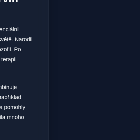
enciální
světě. Narodil
zofii. Po
terapii
mbinuje
například
 a pomohly
nila mnoho