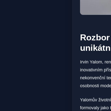
Rozbor
unikát
Irvin Yalom, r
inovativním pří
nekonvenční te
osobnosti mode
Yalomův životní
formovaly jako t