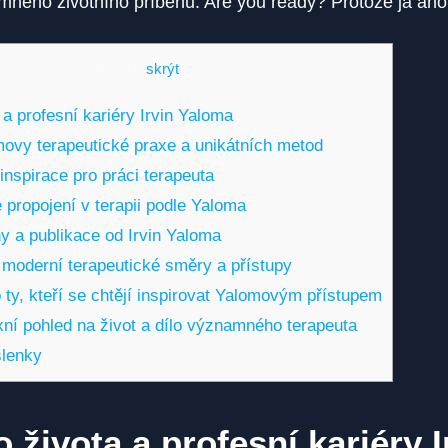
mného životního příběhu. Are you ready? Protože já ano
Obsah
[
skrýt
]
a profesní kariéry Irvin Yaloma
vy terapeutické praxe a unikátních metod
inspirace pro práci terapeuta
 propojení v terapii podle Yaloma
 a publikace od Irvin Yaloma
 moderní terapeutické směry a přístupy
 ty, kteří se chtějí inspirovat Yalomovým přístupem
ní pohled na život a dílo významného terapeuta
lenky
 života a profesní kariéry I