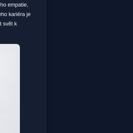
Jeho empatie,
ho kariéra je
t svět k