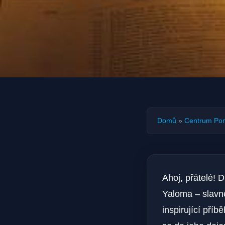
Domů
»
Centrum Po
Ahoj, přátelé! 
Yaloma – slavné
inspirující pří