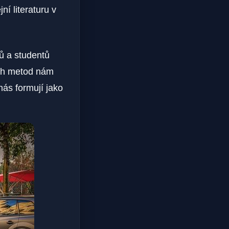
í literaturu v
tů a studentů
ích metod nám
ás formují jako