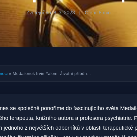
Zveřejněno: 8. 3. 2023
|
Čtení: 8 min
moci
»
Medailonek Irvin Yalom: Životní příběh…
Dnes se společně ponoříme do fascinujícího světa Medail
ho terapeuta, knižního autora a profesora psychiatrie. P
běh jednoho z největších odborníků v oblasti terapeutické 