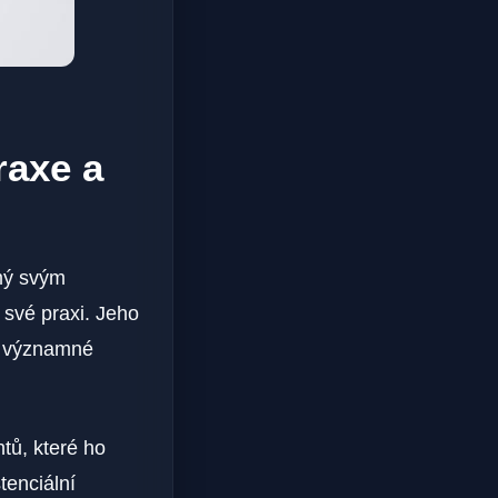
raxe a
ámý svým
 své praxi. Jeho
i významné
tů, které ho
tenciální