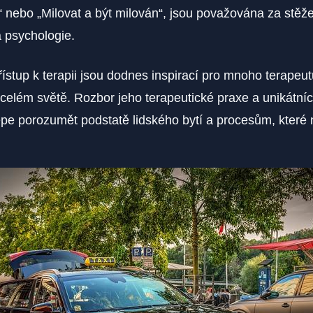
 nebo „Milovat a být milován“, jsou považována za stěžejn
a psychologie.
ístup k terapii jsou dodnes inspirací pro mnoho terapeu
 celém světě. Rozbor jeho terapeutické praxe a unikátn
e porozumět podstatě lidského bytí a procesům, které n