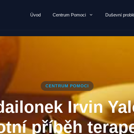
Úvod
Centrum Pomoci
Duševní prob
CENTRUM POMOCI
ailonek Irvin Ya
otní příběh terap