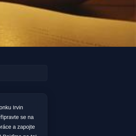
onku Irvin
řipravte se na
práce a zapojte