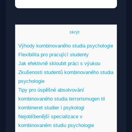
Obsah
[
skrýt
]
Výhody kombinovaného studia psychologie
Flexibilita pro pracující studenty
Jak efektivně skloubit práci s výukou
Zkušenosti studentů kombinovaného studia
psychologie
Tipy pro úspěšné absolvování
kombinovaného studia terrorismugen til
kombineret studier i psykologi
Nejoblíbenější specializace v
kombinovaném studiu psychologie