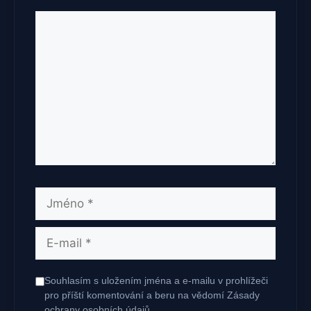
Komentář
Jméno
E-
mail
Souhlasím s uložením jména a e-mailu v prohlížeči
pro příští komentování a beru na vědomí Zásady
ochrany osobních údajů.