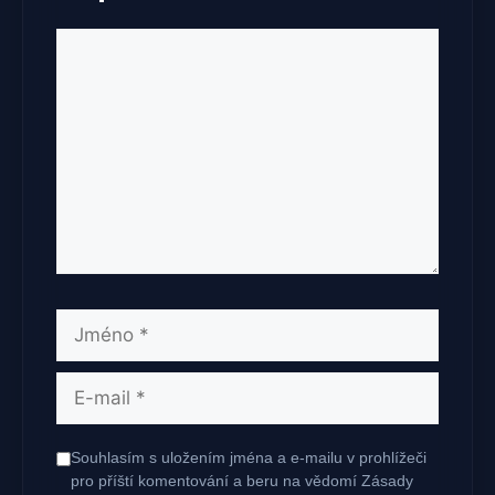
Komentář
Jméno
E-
mail
Souhlasím s uložením jména a e-mailu v prohlížeči
pro příští komentování a beru na vědomí Zásady