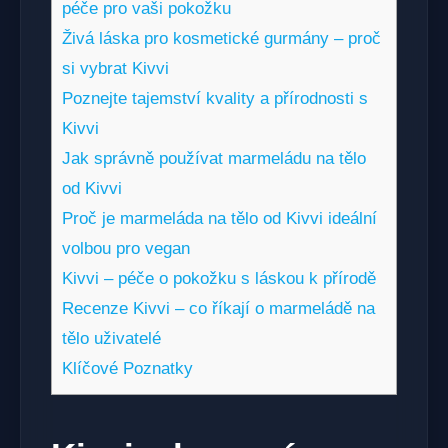
péče pro vaši pokožku
Živá láska pro kosmetické gurmány – proč
si vybrat Kivvi
Poznejte tajemství kvality a přírodnosti s
Kivvi
Jak správně používat marmeládu na tělo
od Kivvi
Proč je marmeláda na tělo od Kivvi ideální
volbou pro vegan
Kivvi – péče o pokožku s láskou k přírodě
Recenze Kivvi – co říkají o marmeládě na
tělo uživatelé
Klíčové Poznatky