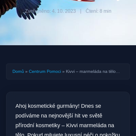
Zveřejněno: 4. 10. 2023
|
Čtení: 8 min
Domů
»
Centrum Pomoci
»
Kivvi – marmeláda na tělo…
Ahoj kosmetické gurmány! Dnes se
podíváme na nejnovější hit ve světě
přírodní kosmetiky – Kivvi marmeláda na
tělo. Pokud milujete luxusní péči o pokožku