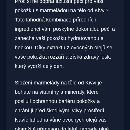
Proč si ne dopřát luxusní péči pro vaši
pokožku s marmeládou na tělo od Kivvi?
Tato lahodná kombinace přírodních
ingrediencí vám poskytne dokonalou péči a
zanechá vaši pokožku hydratovanou a
hebkou. Díky extraktu z ovocných olejů se
vaše pokožka rozzáří a získá zdravý lesk,
který vydrží celý den.
Složení marmelády na tělo od Kivvi je
bohaté na vitamíny a minerály, které
posilují ochrannou bariéru pokožky a
chrání ji před škodlivými vlivy prostředí.
Navíc lahodná vůně ovocných olejů vás
okamžitě přenesou do letní zahrady plné