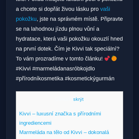
a chcete si dopřát živou lásku pro
vaši
pokožku
, jste na správném místě. Připravte
se na lahodnou jízdu plnou vůní a
hydratace, která vaši pokožku okouzlí hned
na první dotek. Čím je Kivvi tak speciální?
To vám prozradíme v tomto článku!
#Kivvi #marmeládanasróbkojdlo
#přírodníkosmetika #kosmetickýgurmán
Obsah
[
skrýt
]
Kivvi – luxusní značka s přírodními
ingrediencemi
Marmeláda na tělo od Kivvi – dokonalá