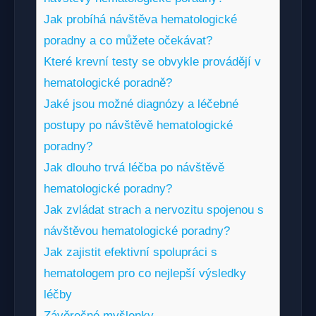
Jak probíhá návštěva hematologické
poradny a co můžete očekávat?
Které krevní testy se obvykle provádějí v
hematologické poradně?
Jaké jsou možné diagnózy a léčebné
postupy po návštěvě hematologické
poradny?
Jak dlouho trvá léčba po návštěvě
hematologické poradny?
Jak zvládat strach a nervozitu spojenou s
návštěvou hematologické poradny?
Jak zajistit efektivní spolupráci s
hematologem pro co nejlepší výsledky
léčby
Závěrečné myšlenky