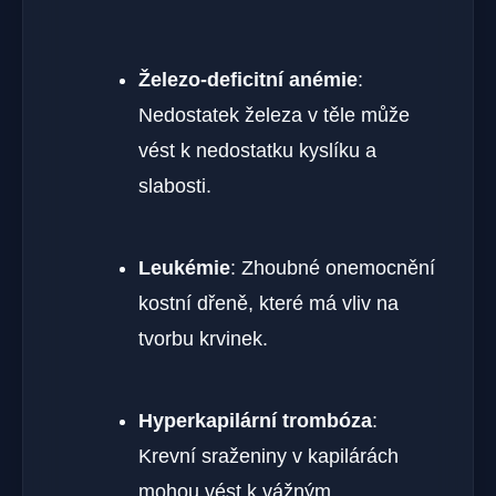
Železo-deficitní anémie
:
Nedostatek železa v těle může
vést k nedostatku kyslíku a
slabosti.
Leukémie
: Zhoubné onemocnění
kostní dřeně, které má vliv na
tvorbu krvinek.
Hyperkapilární trombóza
:
Krevní sraženiny v kapilárách
mohou vést k vážným