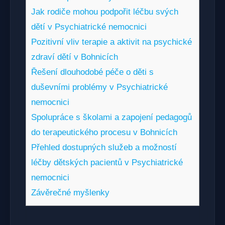
Jak rodiče mohou podpořit léčbu svých
dětí v Psychiatrické nemocnici
Pozitivní vliv terapie a aktivit na psychické
zdraví dětí v Bohnicích
Řešení dlouhodobé péče o děti s
duševními problémy v Psychiatrické
nemocnici
Spolupráce s školami a zapojení pedagogů
do terapeutického procesu v Bohnicích
Přehled dostupných služeb a možností
léčby dětských pacientů v Psychiatrické
nemocnici
Závěrečné myšlenky