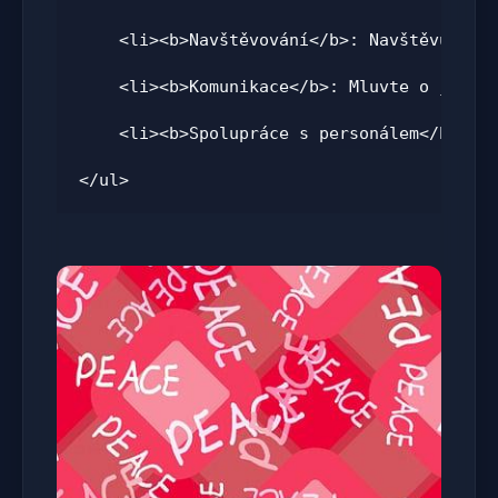
    <li><b>Navštěvování</b>: Navštěvujte 
    <li><b>Komunikace</b>: Mluvte o jeho 
    <li><b>Spolupráce s personálem</b>: B
</ul>