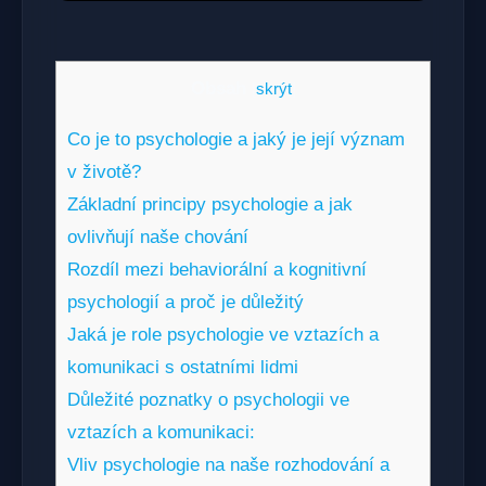
Obsah
[
skrýt
]
Co je to psychologie a jaký je její význam
v životě?
Základní principy psychologie a jak
ovlivňují naše chování
Rozdíl mezi behaviorální a kognitivní
psychologií a proč je důležitý
Jaká je role psychologie ve vztazích a
komunikaci s ostatními lidmi
Důležité poznatky o psychologii ve
vztazích a komunikaci:
Vliv psychologie na naše rozhodování a