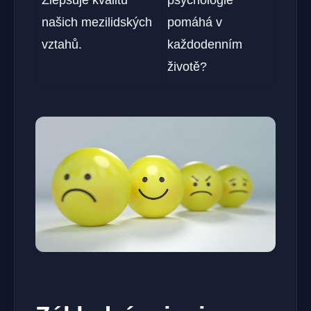
Zlepšuje kvalitu
psychologie
našich mezilidských
pomáhá v
vztahů.
každodenním
životě?