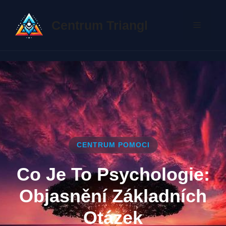
Přeskočit
na
Centrum Triangl
Menu
obsah
CENTRUM POMOCI
Co Je To Psychologie:
Objasnění Základních
Otázek