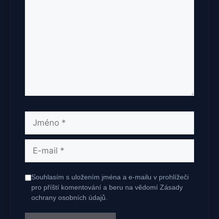
Jméno
E-
mail
Souhlasím s uložením jména a e-mailu v prohlížeči
pro příští komentování a beru na vědomí Zásady
ochrany osobních údajů.