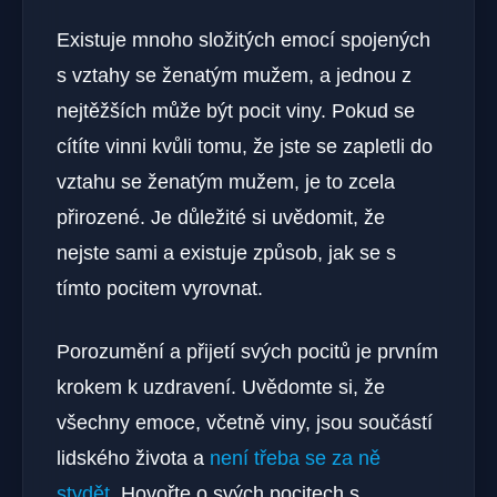
Existuje mnoho složitých emocí spojených
s vztahy se ženatým mužem, a jednou z
nejtěžších může být pocit viny. Pokud se
cítíte vinni kvůli tomu, že jste se zapletli do
vztahu se ženatým mužem, je to zcela
přirozené. Je důležité si uvědomit, že
nejste sami a existuje způsob, jak se s
tímto pocitem vyrovnat.
Porozumění a přijetí svých pocitů je prvním
krokem k uzdravení. Uvědomte si, že
všechny emoce, včetně viny, jsou součástí
lidského života a
není třeba se za ně
stydět
. Hovořte o svých pocitech s