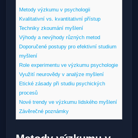
Metody výzkumu v psychologii
Kvalitativní vs. kvantitativní přístup
Techniky zkoumání myšlení
Výhody a nevýhody různých metod
Doporučené postupy pro efektivní studium
myšlení
Role experimentu ve výzkumu psychologie
Využití neurovědy v analýze myšlení
Etické zásady při studiu psychických
procesů
Nové trendy ve výzkumu lidského myšlení
Závěrečné poznámky