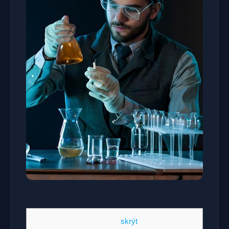
Obsah
[
skrýt
]