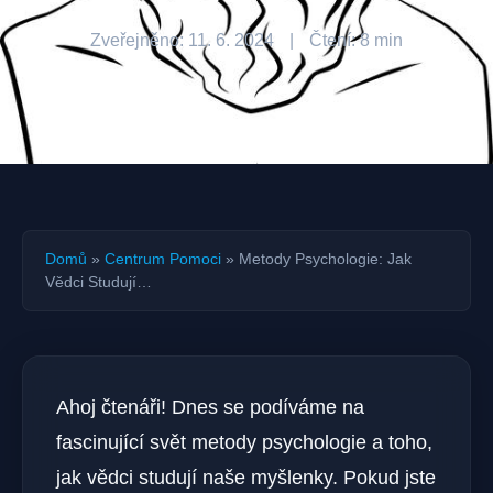
Zveřejněno: 11. 6. 2024
|
Čtení: 8 min
Domů
»
Centrum Pomoci
»
Metody Psychologie: Jak
Vědci Studují…
Ahoj čtenáři! Dnes se podíváme na
fascinující svět metody psychologie a toho,
jak vědci studují naše myšlenky. Pokud jste